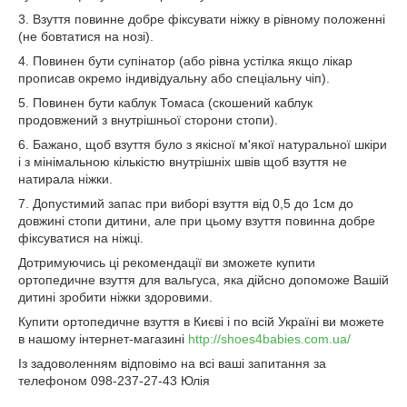
3. Взуття повинне добре фіксувати ніжку в рівному положенні
(не бовтатися на нозі).
4. Повинен бути супінатор (або рівна устілка якщо лікар
прописав окремо індивідуальну або спеціальну чіп).
5. Повинен бути каблук Томаса (скошений каблук
продовжений з внутрішньої сторони стопи).
6. Бажано, щоб взуття було з якісної м'якої натуральної шкіри
і з мінімальною кількістю внутрішніх швів щоб взуття не
натирала ніжки.
7. Допустимий запас при виборі взуття від 0,5 до 1см до
довжині стопи дитини, але при цьому взуття повинна добре
фіксуватися на ніжці.
Дотримуючись ці рекомендації ви зможете купити
ортопедичне взуття для вальгуса, яка дійсно допоможе Вашій
дитині зробити ніжки здоровими.
Купити ортопедичне взуття в Києві і по всій Україні ви можете
в нашому інтернет-магазині
http://shoes4babies.com.ua/
Із задоволенням відповімо на всі ваші запитання за
телефоном 098-237-27-43 Юлія