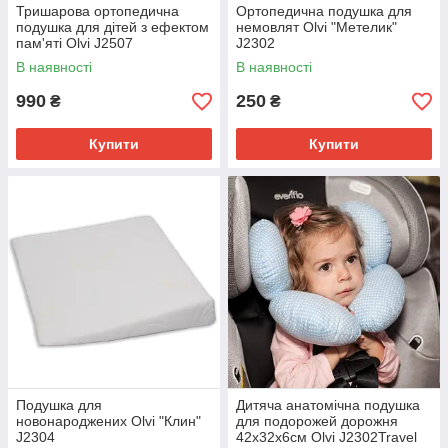
Тришарова ортопедична
Ортопедична подушка для
подушка для дітей з ефектом
немовлят Olvi "Метелик"
пам'яті Olvi J2507
J2302
В наявності
В наявності
990
250
₴
₴
Купити
Купити
Подушка для
Дитяча анатомічна подушка
новонароджених Olvi "Клин"
для подорожей дорожня
J2304
42х32х6см Olvi J2302Travel