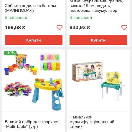
М'яка інтерактивна іграшка,
Собачка ходилка з бантом
висота 19 см, ходить,
(МАЛИНОВАЯ)
повторювач, акумулятор
3.7V, Type-C, пісні, (Рожевий)
В наявності
В наявності
199,68
930,93
₴
₴
Купити
Купити
–10%
Навчальний
Великий набір для творчості
мультифункціональний
"Multi Table" (укр)
столик