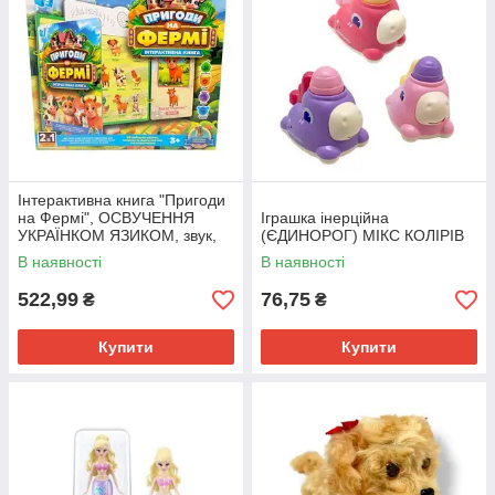
Інтерактивна книга "Пригоди
на Фермі", ОСВУЧЕННЯ
Іграшка інерційна
УКРАЇНКОМ ЯЗИКОМ, звук,
(ЄДИНОРОГ) МІКС КОЛІРІВ
сенсорні кнопки, дошка для
В наявності
В наявності
малювання та маркер, 8
522,99
76,75
₴
₴
Купити
Купити