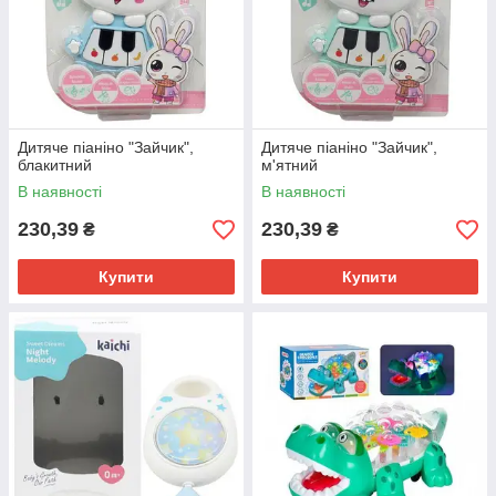
Дитяче піаніно "Зайчик",
Дитяче піаніно "Зайчик",
блакитний
м'ятний
В наявності
В наявності
230,39
230,39
₴
₴
Купити
Купити