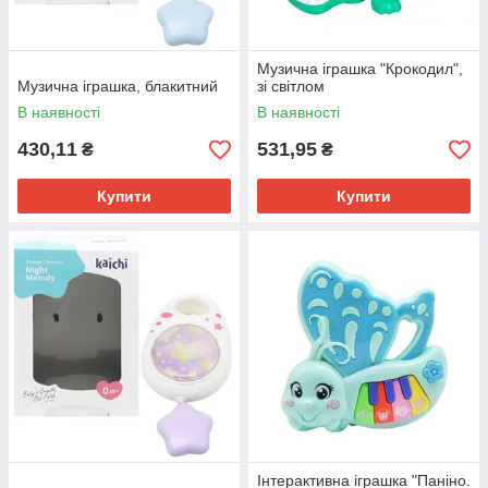
Музична іграшка "Крокодил",
Музична іграшка, блакитний
зі світлом
В наявності
В наявності
430,11
531,95
₴
₴
Купити
Купити
Інтерактивна іграшка "Паніно.