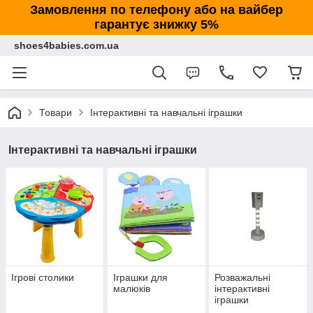
Замовлення по телефону або на вайбер
гарантує знижку 5%
shoes4babies.com.ua
Товари
Інтерактивні та навчальні іграшки
Інтерактивні та навчальні іграшки
Ігрові столики
Іграшки для
Розважальні
малюків
інтерактивні
іграшки