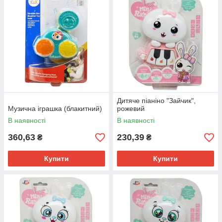
Дитяче піаніно "Зайчик",
Музична іграшка (блакитний)
рожевий
В наявності
В наявності
360,63
230,39
₴
₴
Купити
Купити