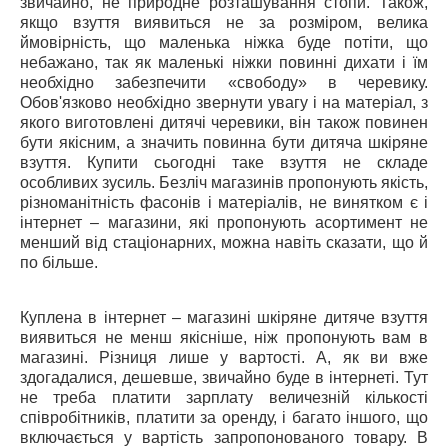
звичайно, не природне розташування стопи. Також,
якщо взуття виявиться не за розміром, велика
ймовірність, що маленька ніжка буде потіти, що
небажано, так як маленькі ніжки повинні дихати і їм
необхідно забезпечити «свободу» в черевику.
Обов'язково необхідно звернути увагу і на матеріал, з
якого виготовлені дитячі черевики, він також повинен
бути якісним, а значить повинна бути дитяча шкіряне
взуття. Купити сьогодні таке взуття не складе
особливих зусиль. Безліч магазинів пропонують якість,
різноманітність фасонів і матеріалів, не винятком є і
інтернет – магазини, які пропонують асортимент не
менший від стаціонарних, можна навіть сказати, що й
по більше.
Куплена в інтернет – магазині шкіряне дитяче взуття
виявиться не менш якісніше, ніж пропонують вам в
магазині. Різниця лише у вартості. А, як ви вже
здогадалися, дешевше, звичайно буде в інтернеті. Тут
не треба платити зарплату величезній кількості
співробітників, платити за оренду, і багато іншого, що
включається у вартість запропонованого товару. В