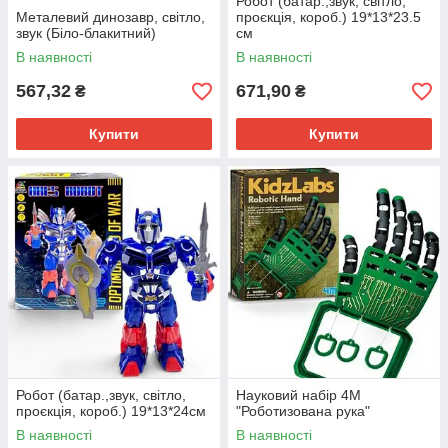
Робот (батар.,звук, світло,
Металевий динозавр, світло,
проєкція, короб.) 19*13*23.5
звук (Біло-блакитний)
см
В наявності
В наявності
567,32
671,90
₴
₴
Купити
Купити
Робот (батар.,звук, світло,
Науковий набір 4M
проєкція, короб.) 19*13*24см
"Роботизована рука"
В наявності
В наявності