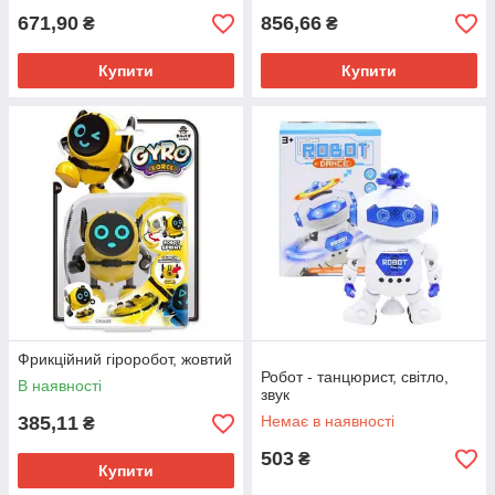
671,90
856,66
₴
₴
Купити
Купити
Фрикційний гіроробот, жовтий
Робот - танцюрист, світло,
В наявності
звук
385,11
Немає в наявності
₴
503
₴
Купити