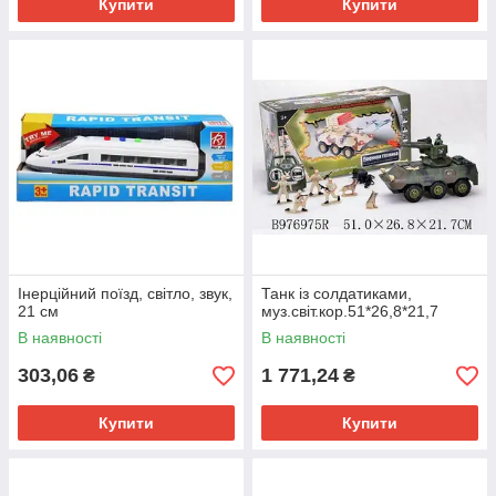
Купити
Купити
Інерційний поїзд, світло, звук,
Танк із солдатиками,
21 см
муз.світ.кор.51*26,8*21,7
В наявності
В наявності
303,06
1 771,24
₴
₴
Купити
Купити