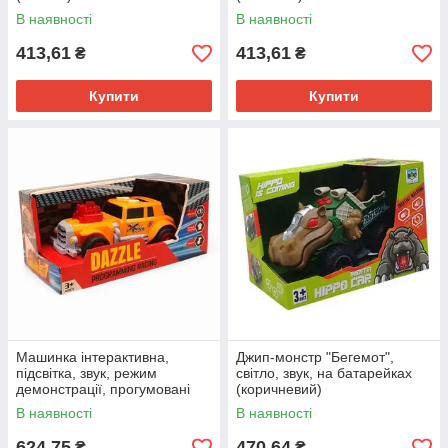
В наявності
В наявності
413,61
413,61
₴
₴
Купити
Купити
Машинка інтерактивна,
Джип-монстр "Бегемот",
підсвітка, звук, режим
світло, звук, на батарейках
демонстрації, прогумовані
(коричневий)
колеса, рухи вперед-назад
В наявності
В наявності
(жовта)
624,75
470,64
₴
₴