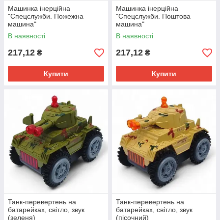
Машинка інерційна
Машинка інерційна
"Спецслужби. Пожежна
"Спецслужби. Поштова
машина"
машина"
В наявності
В наявності
217,12
217,12
₴
₴
Купити
Купити
Танк-перевертень на
Танк-перевертень на
батарейках, світло, звук
батарейках, світло, звук
(зеленя)
(пісочний)