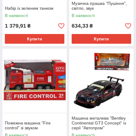
Музична іграшка "Пушіння",
Набір із зеленим танком
світло, звук
В наявності
В наявності
1 379,91
634,33
₴
₴
Купити
Купити
Машина металева "Bentley
Пожежна машина "Fire
Continental GT3 Concept" із
control" зі звуком
серії "Автопром"
В наявності
В наявності