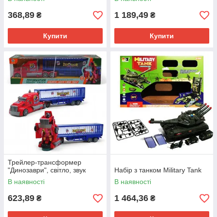
368,89
1 189,49
₴
₴
Купити
Купити
Трейлер-трансформер
"Динозаври", світло, звук
Набір з танком Military Tank
В наявності
В наявності
623,89
1 464,36
₴
₴