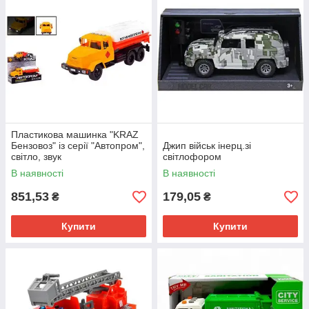
Пластикова машинка "KRAZ
Бензовоз" із серії "Автопром",
Джип військ інерц.зі
світло, звук
світлофором
В наявності
В наявності
851,53
179,05
₴
₴
Купити
Купити