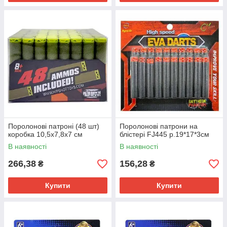
Поролонові патроні (48 шт)
Поролонові патрони на
коробка 10,5х7,8х7 см
блістері FJ445 р.19*17*3см
В наявності
В наявності
266,38
156,28
₴
₴
Купити
Купити