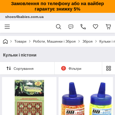
Замовлення по телефону або на вайбер
гарантує знижку 5%
shoes4babies.com.ua
Товари
Роботи, Машинки і Зброя
Зброя
Кульки і 
Кульки і пістони
Сортування
0
Фільтри