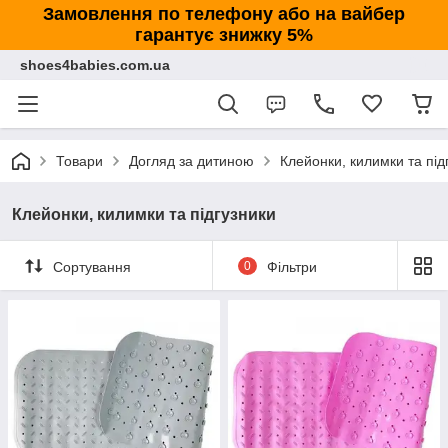
Замовлення по телефону або на вайбер
гарантує знижку 5%
shoes4babies.com.ua
Товари
Догляд за дитиною
Клейонки, килимки та під
Клейонки, килимки та підгузники
Сортування
0
Фільтри