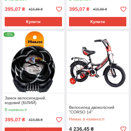
395,07
395,07
₴
₴
415,86 ₴
415,86 ₴
Купити
Купити
–5%
Замок велосипедний,
кодовий (БІЛИЙ)
Велосипед двоколісний
В наявності
"CORSO 14"
395,07
Немає в наявності
₴
415,86 ₴
4 236,45
₴