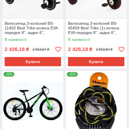
Велосипед 3-колісний BS-
Велосипед 3-колісний BS-
11402 Best Trike колеса EVA
45459 Best Trike (1) колеса
переднє 8", заднє 6",
EVA переднє 8", заднє 6",
нейлонова рама,
нейлонова рама,
В наявності
В наявності
трансформується в велобіг,
трансформується у велобіг,
2 426,18
2 426,18
₴
₴
2 553,87 ₴
2 553,87 ₴
Купити
Купити
–5%
–5%