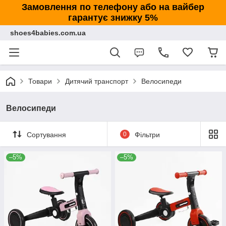
Замовлення по телефону або на вайбер
гарантує знижку 5%
shoes4babies.com.ua
Товари
Дитячий транспорт
Велосипеди
Велосипеди
Сортування
0
Фільтри
–5%
–5%