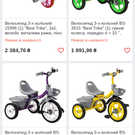
Велосипед 3-х колісний
Велосипед 3-х колісний BS-
15996 (1) "Best Trike", 2в1,
3615 "Best Trike" (1) гумові
велобіг, металева рама, піно
колеса, переднє d = 10 '',
колесо EVA, переднє d =
заднє d = 8 '', дзвіночок, 2
Немає в наявності
Немає в наявності
21см,
2 384,76
1 891,96
₴
₴
Велосипед 3-х колісний BS-
Велосипед 3-х колісний BS-