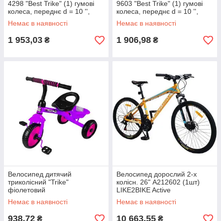
4298 "Best Trike" (1) гумові
9603 "Best Trike" (1) гумові
колеса, переднє d = 10 '',
колеса, переднє d = 10 '',
заднє d = 8 '', дзвіночок, 2
заднє d = 8 '', дзвіночок, 2
Немає в наявності
Немає в наявності
1 953,03
1 906,98
₴
₴
Велосипед дитячий
Велосипед дорослий 2-х
триколісний "Trike"
колісн. 26" A212602 (1шт)
фіолетовий
LIKE2BIKE Active
1.0,помаранчевий,рама
Немає в наявності
Немає в наявності
алюм.15",21-шв, Disk
938,72
10 663,55
₴
₴