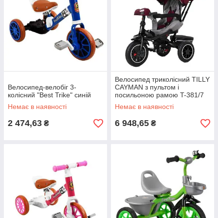
Велосипед триколісний TILLY
Велосипед-велобіг 3-
CAYMAN з пультом і
колісний "Best Trike" синій
посильоною рамою T-381/7
Червоний льон /1/
Немає в наявності
Немає в наявності
2 474,63
6 948,65
₴
₴