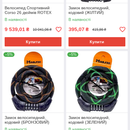
Велосипед Спортивний
Замок велосипедний,
Corso 26 дюймів ROTEX
кодовий (ЖІЛТИЙ)
В наявності
В наявності
9 539,01
395,07
₴
₴
10 041,06 ₴
415,86 ₴
Купити
Купити
–5%
–5%
Замок велосипедний,
Замок велосипедний,
кодовий (БРОНЗОВИЙ)
кодовий (ЗЕЛЕНИЙ)
В наявності
В наявності