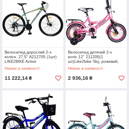
Велосипед дорослий 2-х
Велосипед дитячий 2-х
колісн. 27,5" A212705 (1шт)
коліс.12'' 211205(1
LIKE2BIKE Active
шт)Like2bike Sky, рожевий,
1.0,зелений,рама
рама сталь, з дзвінком,
Немає в наявності
Немає в наявності
алюм.18",21-шв, Disk
руч.гальмо,
11 222,14
2 936,16
₴
₴