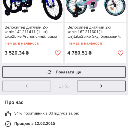
Велосипед дитячий 2-х
Велосипед дитячий 2-х
коліс.14'' 211411 (1 шт)
коліс.16'' 211601(1
Like2bike Archer,синій, рама
шт)Like2bike Sky, бірюзовий,
сталь, з дзвінком, руч.гальмо,
рама сталь, з дзвінком,
Немає в наявності
Немає в наявності
руч.гальмо,
3 520,34
4 780,51
₴
₴
Показати ще
1
/ 51
Про нас
94% позитивних з 83 відгуків за рік
Працює з 12.02.2015