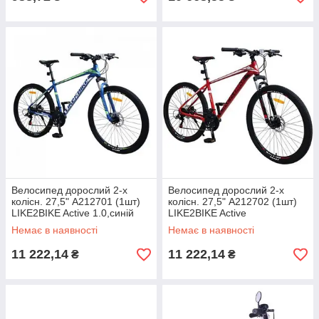
Велосипед дорослий 2-х
Велосипед дорослий 2-х
колісн. 27,5" A212701 (1шт)
колісн. 27,5" A212702 (1шт)
LIKE2BIKE Active 1.0,синій
LIKE2BIKE Active
матовий,рама алюм.18",21-
1.0,червоний,рама
Немає в наявності
Немає в наявності
шв,
алюм.18",21-шв, Disk
11 222,14
11 222,14
₴
₴