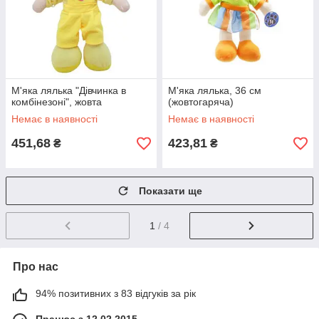
М'яка лялька "Дівчинка в
М'яка лялька, 36 см
комбінезоні", жовта
(жовтогаряча)
Немає в наявності
Немає в наявності
451,68
423,81
₴
₴
Показати ще
1
/ 4
Про нас
94% позитивних з 83 відгуків за рік
Працює з 12.02.2015