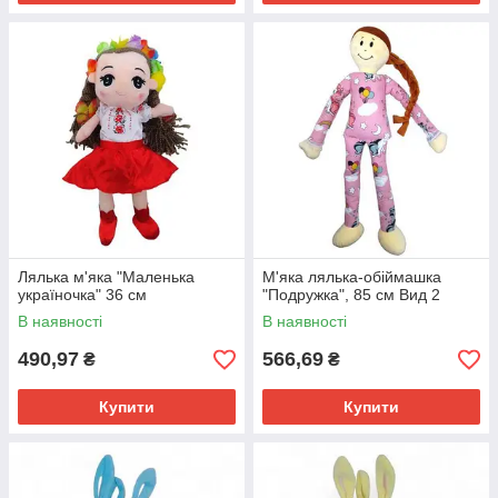
Лялька м'яка "Маленька
М'яка лялька-обіймашка
україночка" 36 см
"Подружка", 85 см Вид 2
В наявності
В наявності
490,97
566,69
₴
₴
Купити
Купити