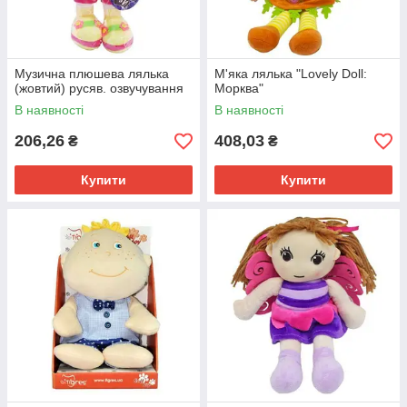
Музична плюшева лялька
М'яка лялька "Lovely Doll:
(жовтий) русяв. озвучування
Морква"
В наявності
В наявності
206,26
408,03
₴
₴
Купити
Купити