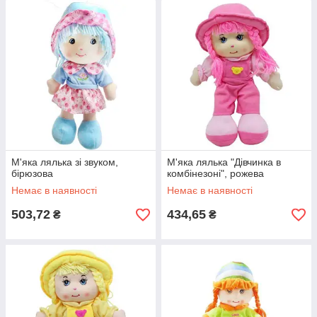
М'яка лялька зі звуком,
М'яка лялька "Дівчинка в
бірюзова
комбінезоні", рожева
Немає в наявності
Немає в наявності
503,72
434,65
₴
₴