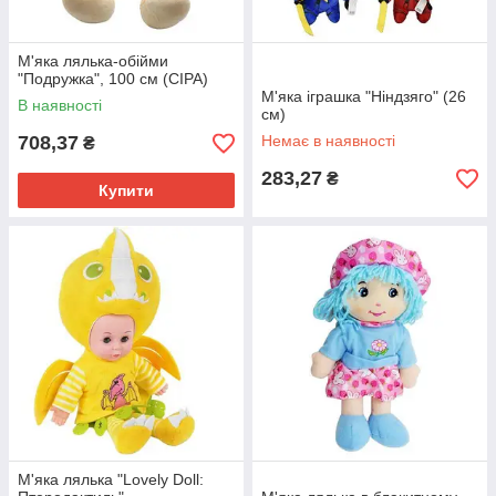
М'яка лялька-обійми
"Подружка", 100 см (СІРА)
М'яка іграшка "Ніндзяго" (26
В наявності
см)
708,37
Немає в наявності
₴
283,27
₴
Купити
М'яка лялька "Lovely Doll: