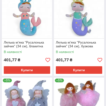
Лялька м'яка "Русалонька
Лялька м'яка "Русалонька
зайчик" (34 см), блакитна
зайчик" (34 см), бузкова
В наявності
В наявності
401,77
401,77
₴
₴
Купити
Купити
–5%
–5%