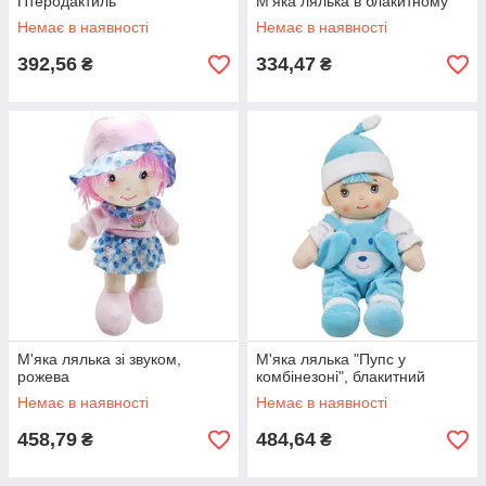
Птеродактиль"
М'яка лялька в блакитному
Немає в наявності
Немає в наявності
392,56
334,47
₴
₴
М'яка лялька зі звуком,
М'яка лялька "Пупс у
рожева
комбінезоні", блакитний
Немає в наявності
Немає в наявності
458,79
484,64
₴
₴