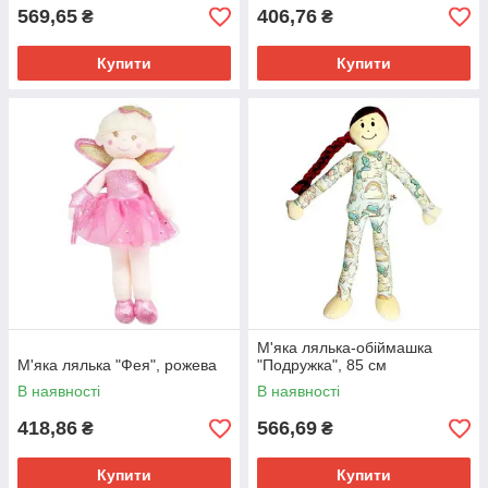
569,65
406,76
₴
₴
Купити
Купити
М'яка лялька-обіймашка
М'яка лялька "Фея", рожева
"Подружка", 85 см
В наявності
В наявності
418,86
566,69
₴
₴
Купити
Купити