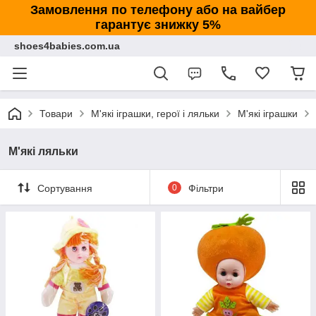
Замовлення по телефону або на вайбер
гарантує знижку 5%
shoes4babies.com.ua
Товари
М'які іграшки, герої і ляльки
М'які іграшки
М'які ляльки
Сортування
0
Фільтри