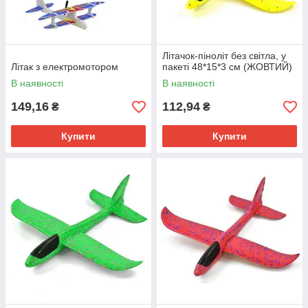
Літачок-піноліт без світла, у
Літак з електромотором
пакеті 48*15*3 см (ЖОВТИЙ)
В наявності
В наявності
149,16
112,94
₴
₴
Купити
Купити