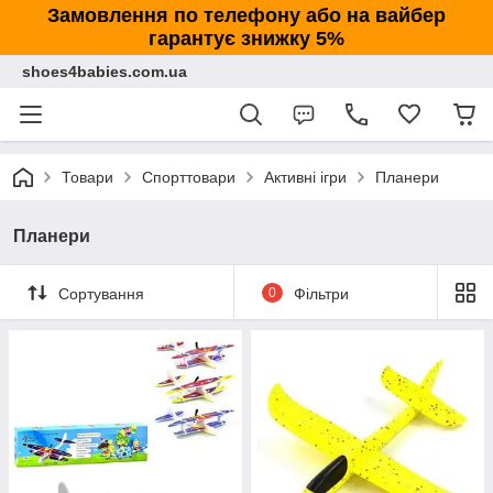
Замовлення по телефону або на вайбер
гарантує знижку 5%
shoes4babies.com.ua
Товари
Спорттовари
Активні ігри
Планери
Планери
Сортування
0
Фільтри