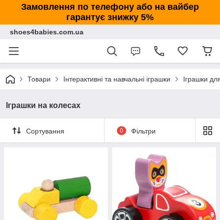
Замовлення по телефону або на вайбер
гарантує знижку 5%
shoes4babies.com.ua
Товари
Інтерактивні та навчальні іграшки
Іграшки дл
Іграшки на колесах
Сортування
0
Фільтри