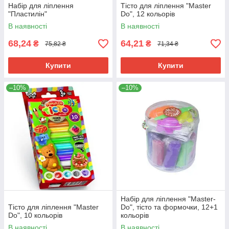
Набір для ліплення
Тісто для ліплення "Master
"Пластилін"
Do", 12 кольорів
В наявності
В наявності
68,24
64,21
₴
₴
75,82 ₴
71,34 ₴
Купити
Купити
–10%
–10%
Набір для ліплення "Master-
Тісто для ліплення "Master
Do", тісто та формочки, 12+1
Do", 10 кольорів
кольорів
В наявності
В наявності