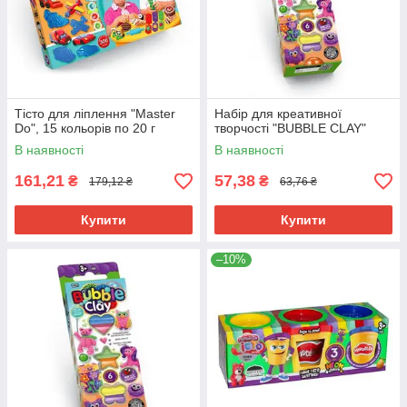
Тісто для ліплення "Master
Набір для креативної
Do", 15 кольорів по 20 г
творчості "BUBBLE CLAY"
В наявності
В наявності
161,21
57,38
₴
₴
179,12 ₴
63,76 ₴
Купити
Купити
–10%