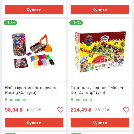
Купити
Купити
–10%
–10%
Набір креативної творчості
Тісто для ліплення "Master-
Racing Car (укр)
Do: Суштар" (укр)
В наявності
В наявності
98,04
214,49
₴
₴
108,93 ₴
238,32 ₴
Купити
Купити