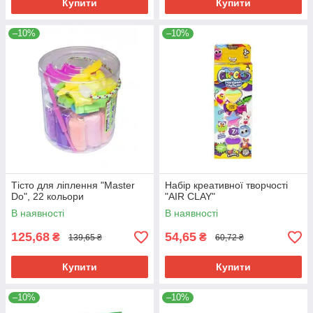
Купити
Купити
–10%
–10%
Тісто для ліплення "Master
Набір креативної творчості
Do", 22 кольори
"AIR CLAY"
В наявності
В наявності
125,68
54,65
₴
₴
139,65 ₴
60,72 ₴
Купити
Купити
–10%
–10%