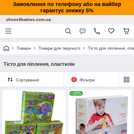
Замовлення по телефону або на вайбер
гарантує знижку 5%
shoes4babies.com.ua
Товари
Товари для творчості
Тісто для ліплення, пл
Тісто для ліплення, пластилін
Сортування
0
Фільтри
–10%