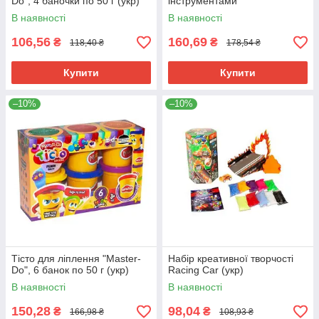
Do", 4 баночки по 50 г (укр)
інструментами
В наявності
В наявності
106,56
160,69
₴
₴
118,40 ₴
178,54 ₴
Купити
Купити
–10%
–10%
Тісто для ліплення "Master-
Набір креативної творчості
Do", 6 банок по 50 г (укр)
Racing Car (укр)
В наявності
В наявності
150,28
98,04
₴
₴
166,98 ₴
108,93 ₴