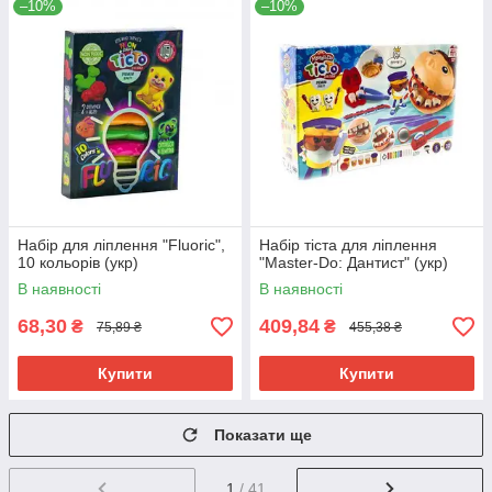
–10%
–10%
Набір для ліплення "Fluoric",
Набір тіста для ліплення
10 кольорів (укр)
"Master-Do: Дантист" (укр)
В наявності
В наявності
68,30
409,84
₴
₴
75,89 ₴
455,38 ₴
Купити
Купити
Показати ще
1
/ 41