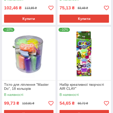
102,46
75,13
₴
₴
113,85 ₴
83,48 ₴
Купити
Купити
–10%
–10%
Тісто для ліплення "Master
Набір креативної творчості
Do", 18 кольорів
AIR CLAY"
В наявності
В наявності
99,73
54,65
₴
₴
110,81 ₴
60,72 ₴