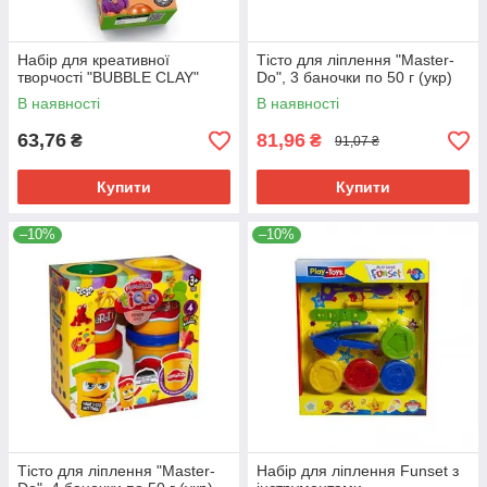
Набір для креативної
Тісто для ліплення "Master-
творчості "BUBBLE CLAY"
Do", 3 баночки по 50 г (укр)
В наявності
В наявності
63,76
81,96
₴
₴
91,07 ₴
Купити
Купити
–10%
–10%
Тісто для ліплення "Master-
Набір для ліплення Funset з