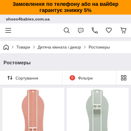
Замовлення по телефону або на вайбер
гарантує знижку 5%
shoes4babies.com.ua
Товари
Дитяча кімната і декор
Ростомеры
Ростомеры
Сортування
0
Фільтри