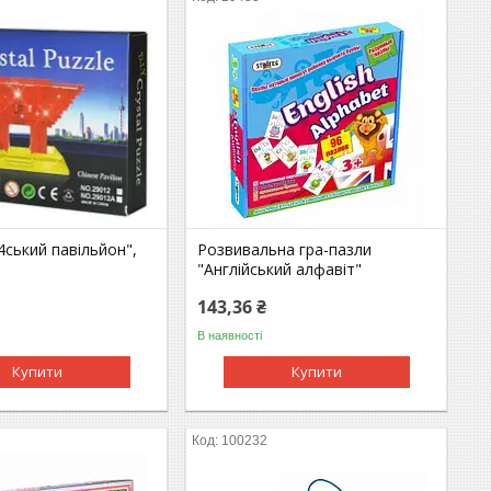
4ський павільйон",
Розвивальна гра-пазли
й
"Англійський алфавіт"
143,36 ₴
В наявності
Купити
Купити
100232