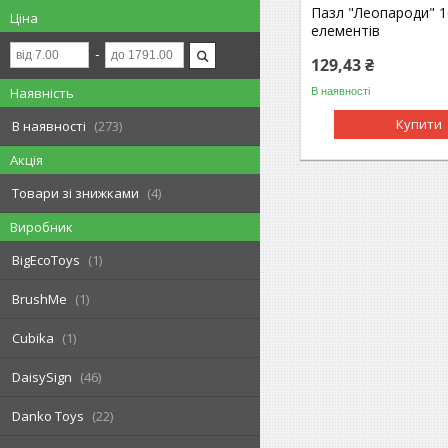
Пазл "Леопароди" 1
Ціна
елементів
129,43 ₴
Наявність
В наявності
Купити
В наявності
273
Акція
Товари зі знижками
4
Виробник
BigEcoToys
1
BrushMe
1
Cubika
1
DaisySign
46
Danko Toys
22