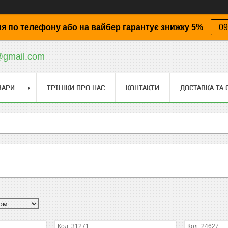
я по телефону або на вайбер гарантує знижку 5%
09
@gmail.com
ВАРИ
ТРІШКИ ПРО НАС
КОНТАКТИ
ДОСТАВКА ТА 
31271
24627