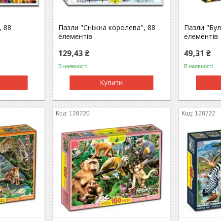
, 88
Пазли "Сніжна королева", 88
Пазли "Бу
елементів
елементів
129,43 ₴
49,31 ₴
В наявності
В наявності
Купити
128720
128722