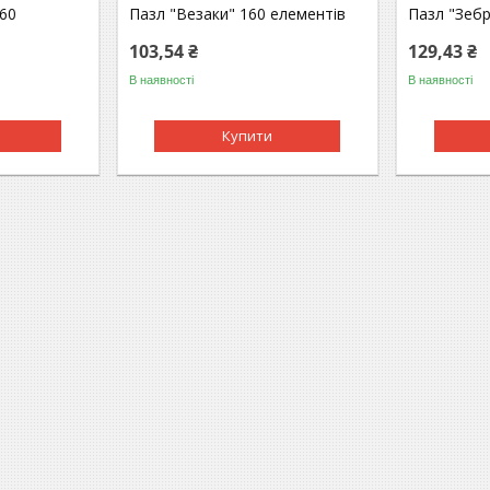
60
Пазл "Везаки" 160 елементів
Пазл "Зебр
103,54 ₴
129,43 ₴
В наявності
В наявності
Купити