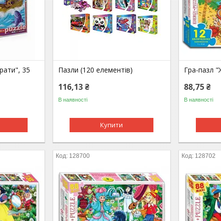
рати", 35
Пазли (120 елементів)
Гра-пазл "
116,13 ₴
88,75 ₴
В наявності
В наявності
Купити
128700
128702