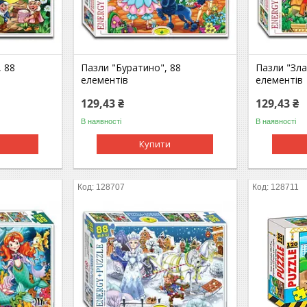
, 88
Пазли "Буратино", 88
Пазли "Зла
елементів
елементів
129,43 ₴
129,43 ₴
В наявності
В наявності
Купити
128707
128711