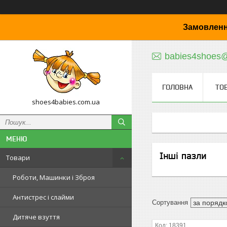
Замовленн
babies4shoes
ГОЛОВНА
ТО
shoes4babies.com.ua
Інші пазли
Товари
Роботи, Машинки і Зброя
Антистрес і слайми
Дитяче взуття
18391