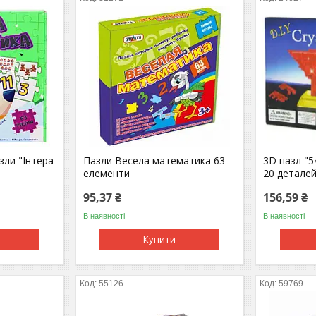
зли "Інтера
Пазли Весела математика 63
3D пазл "5
елементи
20 детале
95,37 ₴
156,59 ₴
В наявності
В наявності
Купити
55126
59769