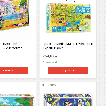
и "Пляжний
Гра з наклейками "Нтечесності
 35 елементів
України" (укр)
254,83 ₴
В наявності
Купити
Купити
128697