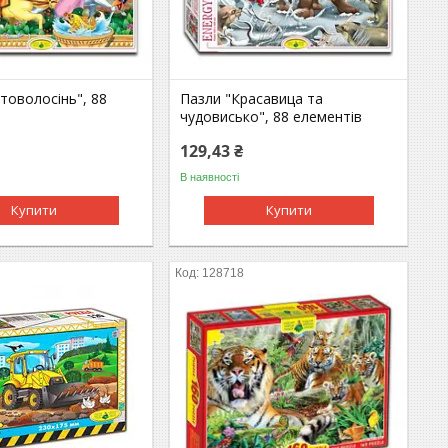
товолосінь", 88
Пазли "Красавица та
чудовисько", 88 елементів
129,43 ₴
В наявності
Купити
Купити
128718