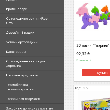
Ігрові набори
Ортопедичне взуття 4Rest
Orto
Дерев'яні іграшки
Устілки ортопедичні
3D пазли "Тварини"
Канцтовары
92,32 ₴
В наявності
Ортопедичне взуття для
дорослих
Купити
Настільні ігри, пазли
Термобілизна,
59770
термошкарпетки
Товари для творчості
Засоби по догляду за взуттям