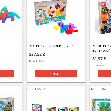
3D пазли "Тварини" (32 ел.)
М'які пазл
волейбол",
237,52 ₴
81,97 ₴
В наявності
В наявності
Купити
122728
128670