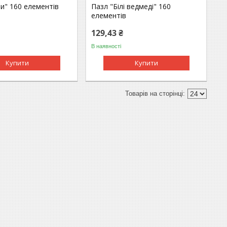
и" 160 елементів
Пазл "Білі ведмеді" 160
елементів
129,43 ₴
В наявності
Купити
Купити