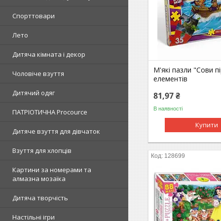
Спорттовари
Лето
Дитяча кімната і декор
М'які пазли "Сови пі
Чоловіче взуття
елементів
Дитячий одяг
81,97 ₴
В наявності
ПАТРІОТИЧНА Procource
Купити
Дитяче взуття для дівчаток
Взуття для хлопців
128699
Картини за номерами та
алмазна мозаїка
Дитяча творчість
Настільні ігри