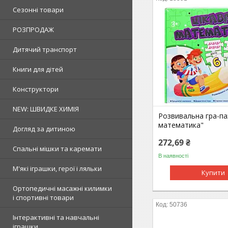
Сезонні товари
РОЗПРОДАЖ
Дитячий транспорт
Книги для дітей
Конструктори
NEW: ШВИДКЕ ХИМІЯ
Розвивальна гра-па
математика"
Догляд за дитиною
272,69 ₴
Спальні мішки та каремати
В наявності
М'які іграшки, герої і ляльки
Купити
Ортопедичні масажні килимки
і спортивні товари
50736
Інтерактивні та навчальні
іграшки