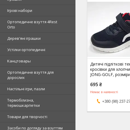
Ігрові набори
Ортопедичне взуття 4Rest
Orto
Дерев'яні іграшки
Устілки ортопедичні
Канцтовары
Дитячі підліткові те
кросівки для хлопчи
Ортопедичне взуття для
JONG-GOLF, розміри
дорослих
695 ₴
Настільні ігри, пазли
Немає в наявності
Термобілизна,
+380 (98) 237-2
термошкарпетки
Товари для творчості
Засоби по догляду за взуттям