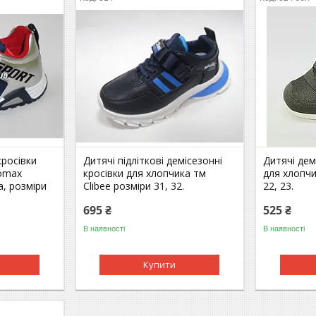
кросівки
Дитячі підліткові демісезонні
Дитячі дем
romax
кросівки для хлопчика тм
для хлопчи
а, розміри
Clibee розміри 31, 32.
22, 23.
695 ₴
525 ₴
В наявності
В наявності
Купити