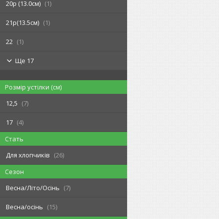
20р (13.0см)
1
21р(13.5см)
1
22
1
Ще 17
Розмір устілки (см)
12,5
7
17
4
Стать
Для хлопчиків
26
Сезон
Весна/Літо/Осінь
7
Весна/осінь
15