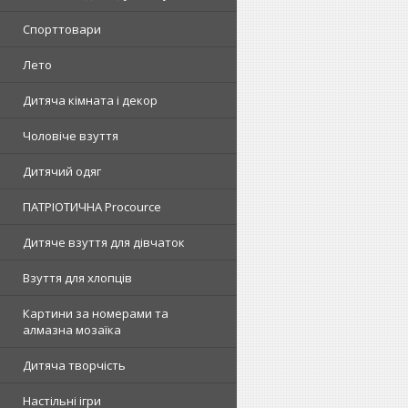
Спорттовари
Лето
Дитяча кімната і декор
Чоловіче взуття
Дитячий одяг
ПАТРІОТИЧНА Procource
Дитяче взуття для дівчаток
Взуття для хлопців
Картини за номерами та
алмазна мозаїка
Дитяча творчість
Настільні ігри