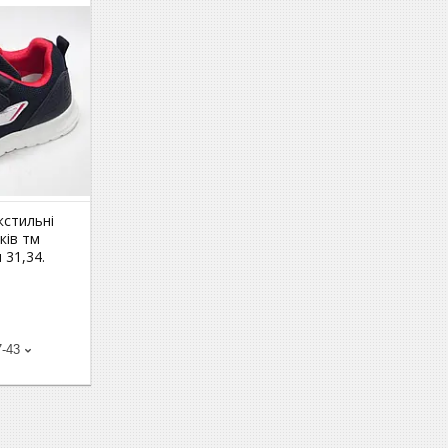
кстильні
ків тм
 31,34.
7-43