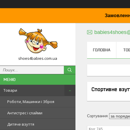
Замовленн
babies4shoes
ГОЛОВНА
ТО
shoes4babies.com.ua
Спортивне взут
Товари
Роботи, Машинки і Зброя
Антистрес і слайми
Дитяче взуття
745