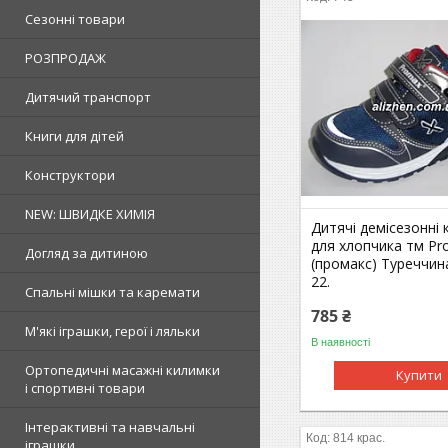
Сезонні товари
РОЗПРОДАЖ
Дитячий транспорт
Книги для дітей
Конструктори
NEW: ШВИДКЕ ХИМІЯ
Дитячі демісезонні 
для хлопчика тм P
Догляд за дитиною
(промакс) Туреччин
22.
Спальні мішки та каремати
785 ₴
М'які іграшки, герої і ляльки
В наявності
Ортопедичні масажні килимки
Купити
і спортивні товари
Інтерактивні та навчальні
814 крас.
іграшки