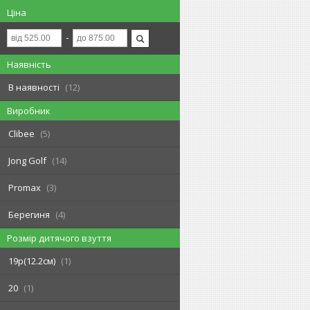
Ціна
Наявність
В наявності
12
Виробник
Clibee
5
Jong Golf
14
Promax
3
Берегиня
4
Розмір дитячого взуття
19р(12.2см)
1
20
1