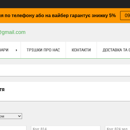
я по телефону або на вайбер гарантує знижку 5%
09
@gmail.com
ВАРИ
ТРІШКИ ПРО НАС
КОНТАКТИ
ДОСТАВКА ТА 
тя
814
824 зел