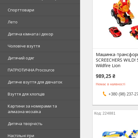
Спорттовари
Лето
Дитяча кімната і декор
Чоловіче взуття
Машинка-трансфор
Дитячий одяг
SCREECHERS WILD! S
Wildfire Lion
ПАТРІОТИЧНА Procource
989,25 ₴
Дитяче взуття для дівчаток
Немає в наявності
Взуття для хлопців
+380 (98) 237-2
Картини за номерами та
алмазна мозаїка
224881
Дитяча творчість
Настільні ігри