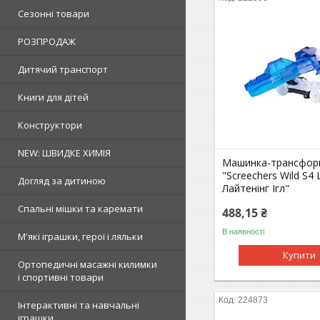
Сезонні товари
РОЗПРОДАЖ
Дитячий транспорт
Книги для дітей
Конструктори
NEW: ШВИДКЕ ХИМІЯ
Машинка-трансфор
"Screechers Wild S4 
Догляд за дитиною
Лайтенінг Ігл"
Спальні мішки та каремати
488,15 ₴
В наявності
М'які іграшки, герої і ляльки
Купити
Ортопедичні масажні килимки
і спортивні товари
224873
Інтерактивні та навчальні
іграшки