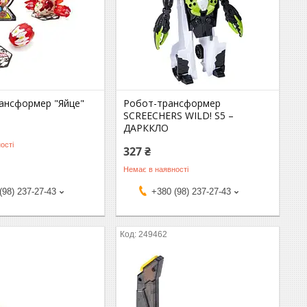
рансформер "Яйце"
Робот-трансформер
SCREECHERS WILD! S5 –
ДАРККЛО
ості
327 ₴
Немає в наявності
(98) 237-27-43
+380 (98) 237-27-43
249462