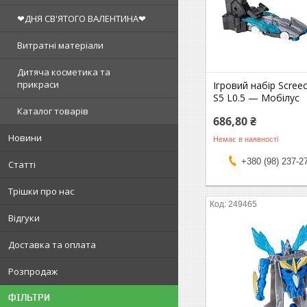
❤ДНЯ СВ'ЯТОГО ВАЛЕНТИНА❤
Витратні матеріали
Дитяча косметика та
прикраси
Ігровий набір Screec
S5 L0.5 — Мобілус
Каталог товарів
686,80 ₴
Новини
Немає в наявності
+380 (98) 237-2
Статті
Трішки про нас
249465
Відгуки
Доставка та оплата
Розпродаж
ФІЛЬТРИ