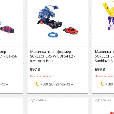
мер
Машинка-трансформер
Машинка-
 L1 - Веном
SCREECHERS WILD! S4 L2 -
SCREECHERS
Icestorm Bear
Sunblaze S
997 ₴
699 ₴
Немає в наявності
Немає в наявн
7-43
+380 (98) 237-27-43
+380 
224877
224879