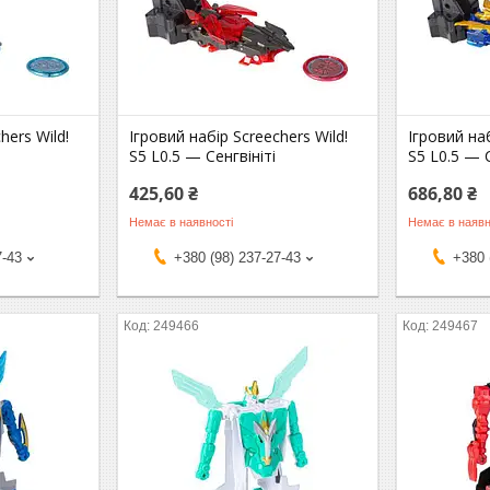
hers Wild!
Ігровий набір Screechers Wild!
Ігровий наб
S5 L0.5 — Сенгвініті
S5 L0.5 — 
425,60 ₴
686,80 ₴
Немає в наявності
Немає в наявн
7-43
+380 (98) 237-27-43
+380 
249466
249467