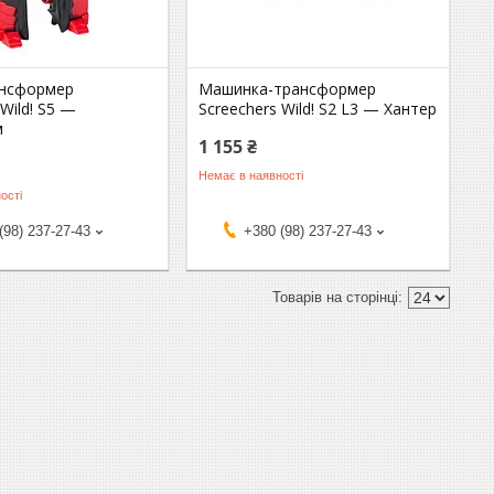
ансформер
Машинка-трансформер
 Wild! S5 —
Screechers Wild! S2 L3 — Хантер
м
1 155 ₴
Немає в наявності
ості
(98) 237-27-43
+380 (98) 237-27-43