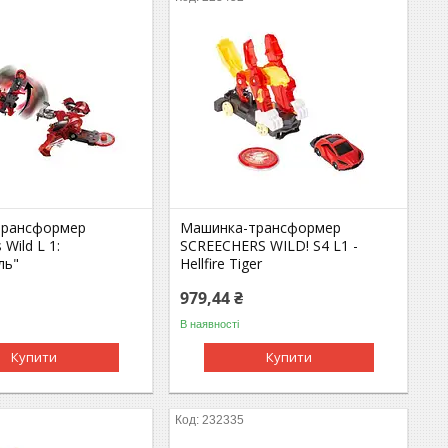
трансформер
Машинка-трансформер
 Wild L 1:
SCREECHERS WILD! S4 L1 -
ль"
Hellfire Tiger
979,44 ₴
В наявності
Купити
Купити
232335