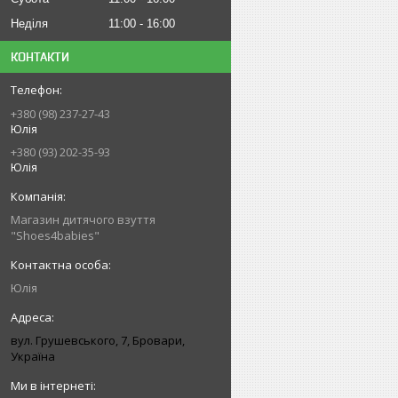
Неділя
11:00
16:00
КОНТАКТИ
+380 (98) 237-27-43
Юлія
+380 (93) 202-35-93
Юлія
Магазин дитячого взуття
"Shoes4babies"
Юлія
вул. Грушевського, 7, Бровари,
Україна