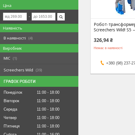
Ціна
Робот-трансформе
Наявність
Screechers Wild! S5
В наявності
4
326,94 ₴
Виробник
Немає в наявності
MIC
1
+380 (98) 237-2
Screechers Wild
39
ГРАФІК РОБОТИ
Понеділок
11:00
18:00
Вівторок
11:00
18:00
Середа
11:00
18:00
Четвер
11:00
18:00
Пʼятниця
11:00
18:00
Субота
11:00
16:00