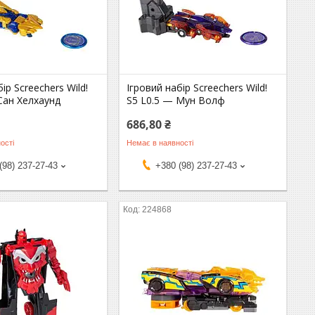
ір Screechers Wild!
Ігровий набір Screechers Wild!
Сан Хелхаунд
S5 L0.5 — Мун Волф
686,80 ₴
ості
Немає в наявності
(98) 237-27-43
+380 (98) 237-27-43
224868