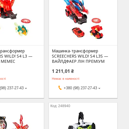
трансформер
Машинка-трансформер
S WILD! S4 L3 —
SCREECHERS WILD! S4 L3S —
 МЕМЕС
ВАЙЛДФАЕР ЛІН ПРЕМІУМ
1 211,01 ₴
ості
Немає в наявності
(98) 237-27-43
+380 (98) 237-27-43
248940