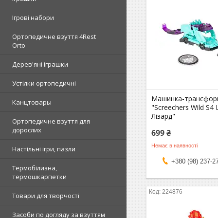
Ігрові набори
Ортопедичне взуття 4Rest
Orto
Дерев'яні іграшки
Устілки ортопедичні
Машинка-трансфор
Канцтовары
"Screechers Wild S4
Лізард"
Ортопедичне взуття для
дорослих
699 ₴
Немає в наявності
Настільні ігри, пазли
+380 (98) 237-2
Термобілизна,
термошкарпетки
224876
Товари для творчості
Засоби по догляду за взуттям