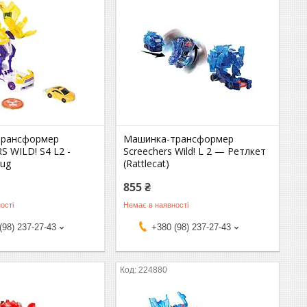
трансформер
Машинка-трансформер
 WILD! S4 L2 -
Screechers Wild! L 2 — Ретлкет
tug
(Rattlecat)
855 ₴
ості
Немає в наявності
(98) 237-27-43
+380 (98) 237-27-43
224880