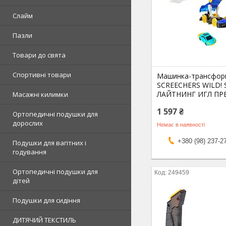
Слайм
Пазли
Товари до свята
Спортивні товари
Машинка-трансфор
SCREECHERS WILD! S
ЛАЙТНИНГ ИГЛ П
Масажні килимки
1 597 ₴
Ортопедичні подушки для
дорослих
Немає в наявності
+380 (98) 237-2
Подушки для вагітних і
годування
Ортопедичні подушки для
249459
дітей
Подушки для сидіння
ДИТЯЧИЙ ТЕКСТИЛЬ