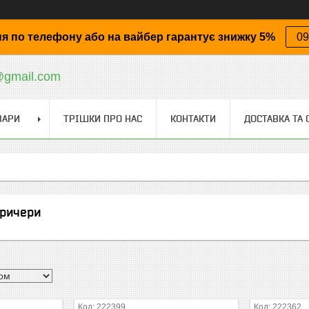
я по телефону або на вайбер гарантує знижку 5%
09
@gmail.com
ВАРИ
ТРІШКИ ПРО НАС
КОНТАКТИ
ДОСТАВКА ТА 
кричери
222399
222362