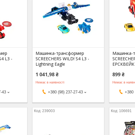
мер
Машинка-трансформер
Машинка-
4 L3 -
SCREECHERS WILD! S4 L3 -
SCREECHER
Lightning Eagle
ЕРСКВЕЙК
1 041,98 ₴
899 ₴
Немає в наявності
Немає в наявн
7-43
+380 (98) 237-27-43
+380 
239003
106691