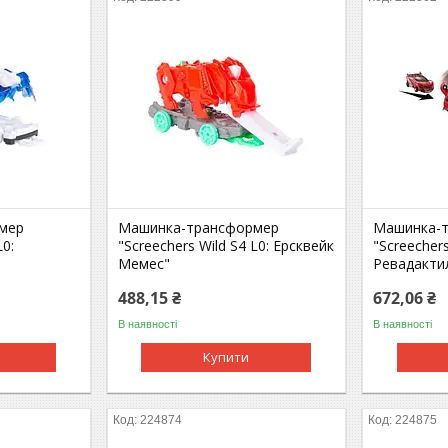
мер
Машинка-трансформер
Машинка-
L0:
"Screechers Wild S4 L0: Ерсквейк
"Screechers
Мемес"
Ревадакти
488,15 ₴
672,06 ₴
В наявності
В наявності
Купити
224874
224875