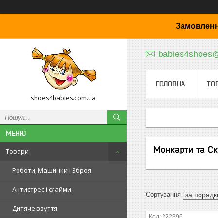
Замовленн
babies4shoes
ГОЛОВНА
ТО
shoes4babies.com.ua
Монкарти та С
Товари
Роботи, Машинки і Зброя
Антистрес і слайми
Дитяче взуття
222396