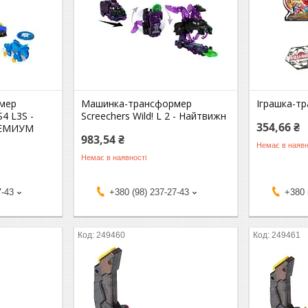
мер
Машинка-трансформер
Іграшка-т
4 L3S -
Screechers Wild! L 2 - Найтвижн
354,66 ₴
РЕМИУМ
983,54 ₴
Немає в наявн
Немає в наявності
7-43
+380 (98) 237-27-43
+380 
249460
249461