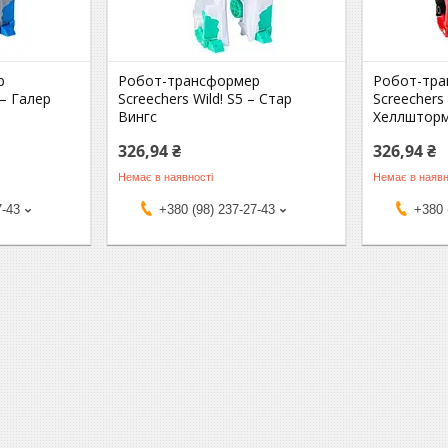
р
Робот-трансформер
Робот-тр
 — Галер
Screechers Wild! S5 – Стар
Screechers
Вингс
Хеллштор
326,94 ₴
326,94 ₴
Немає в наявності
Немає в наявн
7-43
+380 (98) 237-27-43
+380 