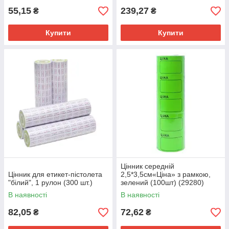
55,15
239,27
₴
₴
Купити
Купити
Цінник середній
Цінник для етикет-пістолета
2,5*3,5см«Ціна» з рамкою,
"білий", 1 рулон (300 шт.)
зелений (100шт) (29280)
В наявності
В наявності
82,05
72,62
₴
₴