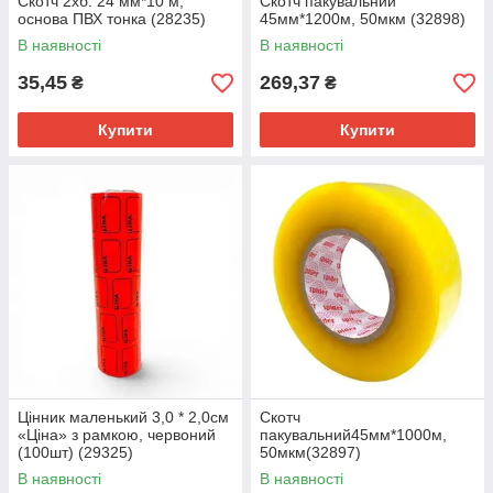
Скотч 2хб. 24 мм*10 м,
Скотч пакувальний
основа ПВХ тонка (28235)
45мм*1200м, 50мкм (32898)
В наявності
В наявності
35,45
269,37
₴
₴
Купити
Купити
Цінник маленький 3,0 * 2,0см
Скотч
«Ціна» з рамкою, червоний
пакувальний45мм*1000м,
(100шт) (29325)
50мкм(32897)
В наявності
В наявності