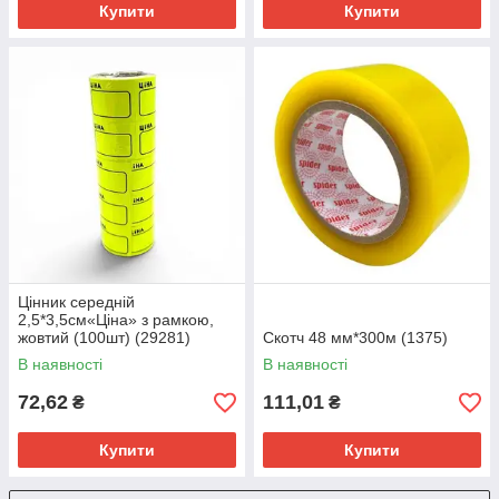
Купити
Купити
Цінник середній
2,5*3,5см«Ціна» з рамкою,
жовтий (100шт) (29281)
Скотч 48 мм*300м (1375)
В наявності
В наявності
72,62
111,01
₴
₴
Купити
Купити