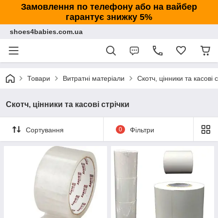
Замовлення по телефону або на вайбер
гарантує знижку 5%
shoes4babies.com.ua
Товари
Витратні матеріали
Скотч, цінники та касові с
Скотч, цінники та касові стрічки
Сортування
0
Фільтри