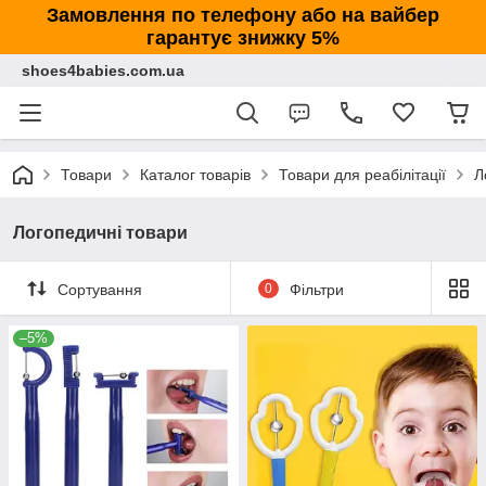
Замовлення по телефону або на вайбер
гарантує знижку 5%
shoes4babies.com.ua
Товари
Каталог товарів
Товари для реабілітації
Л
Логопедичні товари
Сортування
0
Фільтри
–5%