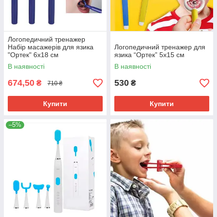
Логопедичний тренажер
Набір масажерів для язика
Логопедичний тренажер для
"Ортек" 6x18 см
язика “Ортек” 5x15 см
В наявності
В наявності
674,50
530
₴
₴
710 ₴
Купити
Купити
–5%