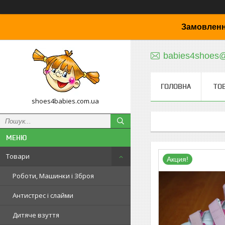
Замовленн
babies4shoes
ГОЛОВНА
ТО
shoes4babies.com.ua
Товари
Акция!
Роботи, Машинки і Зброя
Антистрес і слайми
Дитяче взуття