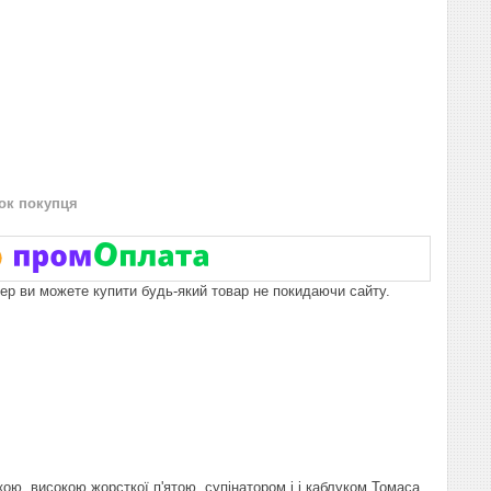
нок покупця
пер ви можете купити будь-який товар не покидаючи сайту.
кою, високою жорсткої п'ятою, супінатором і і каблуком Томаса.