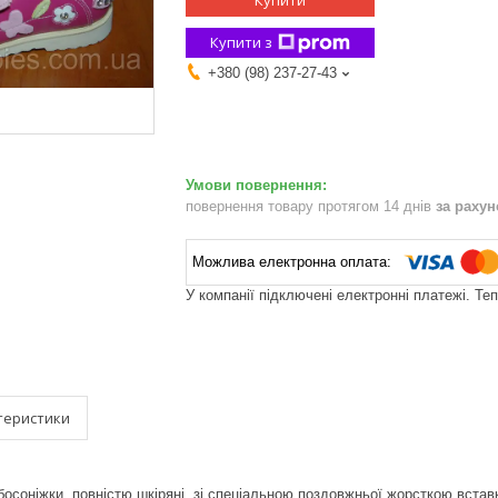
Купити
Купити з
+380 (98) 237-27-43
повернення товару протягом 14 днів
за раху
У компанії підключені електронні платежі. Те
теристики
босоніжки, повністю шкіряні, зі спеціальною поздовжньої жорсткою встав