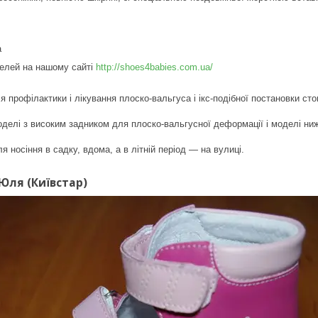
а
елей на нашому сайті
http://shoes4babies.com.ua/
 профілактики і лікування плоско-вальгуса і ікс-подібної постановки сто
 моделі з високим задником для плоско-вальгусної деформації і моделі ни
я носіння в садку, вдома, а в літній період ― на вулиці.
3 Юля
(Київстар)