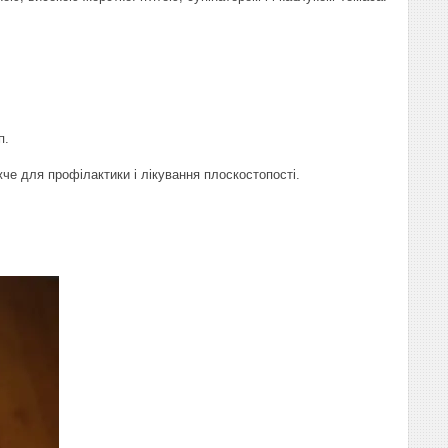
п.
жче для профілактики і лікування плоскостопості.