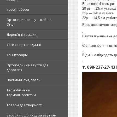
В наявності розміри:
20 р) ― 13см устілка
Ігрові набори
21р ― 14см устілка
22р ― 14,5 см устілк
Ортопедичне взуття 4Rest
Orto
Весь асортимент мод
.
Дерев'яні іграшки
Взуття призначена для
.
Устілки ортопедичні
Є в наявності і інші
.
Канцтовары
Відмінно підходять дл
.
Ортопедичне взуття для
т. 098-237-27-4
дорослих
Настільні ігри, пазли
Термобілизна,
термошкарпетки
Товари для творчості
Засоби по догляду за взуттям