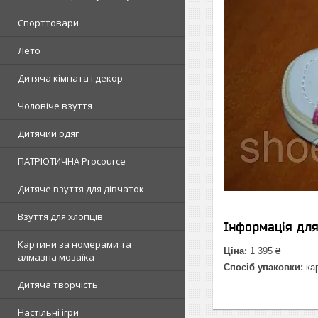
Спорттовари
Лето
Дитяча кімната і декор
Чоловіче взуття
Дитячий одяг
ПАТРІОТИЧНА Procource
Дитяче взуття для дівчаток
Взуття для хлопців
Інформація дл
Картини за номерами та
Ціна:
1 395 ₴
алмазна мозаїка
Спосіб упаковки:
кар
Дитяча творчість
Настільні ігри