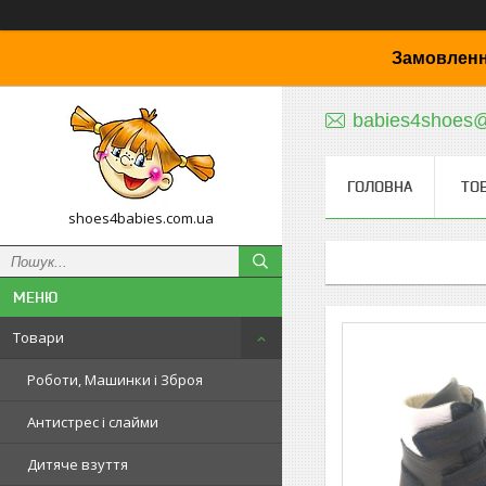
Замовленн
babies4shoes
ГОЛОВНА
ТО
shoes4babies.com.ua
Товари
Роботи, Машинки і Зброя
Антистрес і слайми
Дитяче взуття