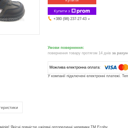
Купити
Купити з
+380 (98) 237-27-43
повернення товару протягом 14 днів
за раху
У компанії підключені електронні платежі. Те
теристики
мірів! Якісні повністю шкіряні ортопедичні черевики ТМ Ecoby.