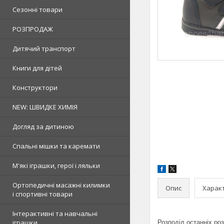
Сезонні товари
РОЗПРОДАЖ
Дитячий транспорт
Книги для дітей
Конструктори
NEW: ШВИДКЕ ХИМІЯ
Догляд за дитиною
Спальні мішки та каремати
М'які іграшки, герої і ляльки
Ортопедичні масажні килимки
Опис
Харак
і спортивні товари
Інтерактивні та навчальні
іграшки
Розподіл останніх роз