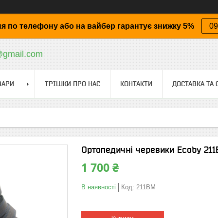
я по телефону або на вайбер гарантує знижку 5%
09
@gmail.com
ВАРИ
ТРІШКИ ПРО НАС
КОНТАКТИ
ДОСТАВКА ТА 
Ортопедичні черевики Ecoby 211В
1 700 ₴
В наявності
Код:
211ВМ