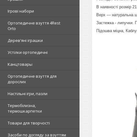
В наявності розмір 21
Ігрові набори
Верх — натуральна шк
Ортопедичне взуття 4Rest
Застежка - липучки.
Orto
Підошва міцна, Каблу
Дерев'яні іграшки
Устілки ортопедичні
Канцтовары
Ортопедичне взуття для
дорослих
Настільні ігри, пазли
Термобілизна,
термошкарпетки
Товари для творчості
Засоби по догляду за взуттям