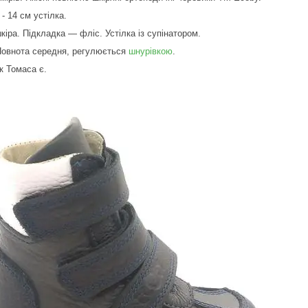
 - 14 см устілка.
іра. Підкладка — фліс. Устілка із супінатором.
 Повнота середня, регулюється
шнурівкою
.
к Томаса є.