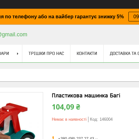
я по телефону або на вайбер гарантує знижку 5%
09
@gmail.com
ВАРИ
ТРІШКИ ПРО НАС
КОНТАКТИ
ДОСТАВКА ТА 
Пластикова машинка Багі
104,09 ₴
Немає в наявності
Код:
146004
+380 (98) 237-27-43