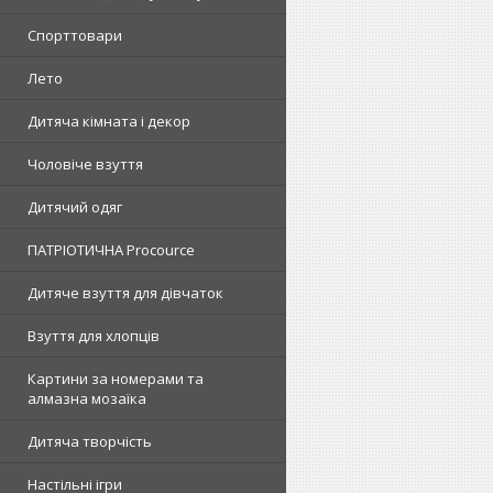
Спорттовари
Лето
Дитяча кімната і декор
Чоловіче взуття
Дитячий одяг
ПАТРІОТИЧНА Procource
Дитяче взуття для дівчаток
Взуття для хлопців
Картини за номерами та
алмазна мозаїка
Дитяча творчість
Настільні ігри