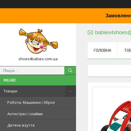
Замовленн
babies4shoes
ГОЛОВНА
ТО
shoes4babies.com.ua
Товари
Роботи, Машинки і Зброя
Антистрес і слайми
Дитяче взуття