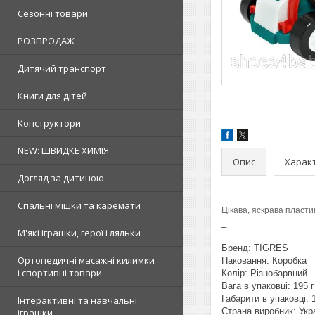
Сезонні товари
РОЗПРОДАЖ
Дитячий транспорт
Книги для дітей
Конструктори
NEW: ШВИДКЕ ХИМІЯ
Опис
Харак
Догляд за дитиною
Спальні мішки та каремати
Цікава, яскрава пласти
_
М'які іграшки, герої і ляльки
Бренд: TIGRES
Ортопедичні масажні килимки
Паковання: Коробка
і спортивні товари
Колір: Різнобарвний
Вага в упаковці: 195 г
Габарити в упаковці: 
Інтерактивні та навчальні
Страна виробник: Укр
іграшки