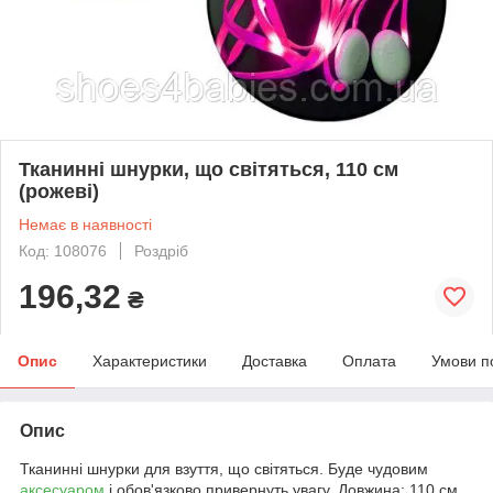
Тканинні шнурки, що світяться, 110 см
(рожеві)
Немає в наявності
Код: 108076
Роздріб
196,32
₴
Опис
Характеристики
Доставка
Оплата
Умови п
Опис
Тканинні шнурки для взуття, що світяться. Буде чудовим
аксесуаром
і обов'язково привернуть увагу. Довжина: 110 см.