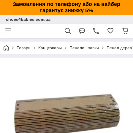
Замовлення по телефону або на вайбер
гарантує знижку 5%
shoes4babies.com.ua
Товари
Канцтовары
Пенали і папки
Пенал дерев