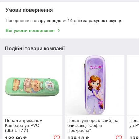
Умови повернення
Повернення товару впродовж 14 днів за рахунок покупця
Всі умови повернення
Подібні товари компанії
Пенал з тримачем
Пенал універсальний, на
Пена
Капібара уп.PVC
блискавці "Софія
уп.
(ЗЕЛЕНИЙ)
Прекрасна"
132,96
139,10
138
₴
₴