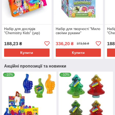
Набір для дослідів
Набір для творчості "Мило
Набі
"Chemistry Kids" (укр)
своїми руками"
"Che
188,23
336,20
188
₴
₴
373,56 ₴
Купити
Купити
Акційні пропозиції та новинки
–10%
–10%