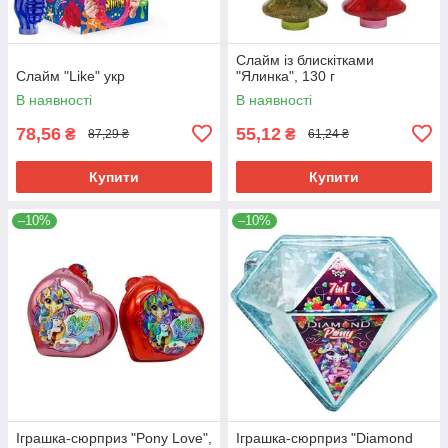
Слайм із блискітками
Слайм "Like" укр
"Ялинка", 130 г
В наявності
В наявності
78,56
55,12
₴
₴
87,29 ₴
61,24 ₴
Купити
Купити
–10%
–10%
Іграшка-сюрприз "Pony Love",
Іграшка-сюрприз "Diamond