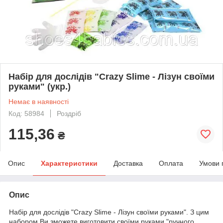
Набір для дослідів "Crazy Slime - Лізун своїми
руками" (укр.)
Немає в наявності
Код: 58984
Роздріб
115,36
₴
Опис
Характеристики
Доставка
Оплата
Умови 
Опис
Набір для дослідів "Crazy Slime - Лізун своїми руками". З цим
набором Ви зможете виготовити своїми руками "ручного