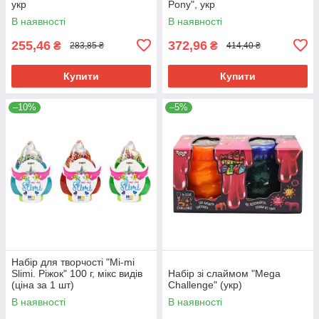
укр
Pony", укр
В наявності
В наявності
255,46
372,96
₴
₴
283,85 ₴
414,40 ₴
Купити
Купити
–10%
–5%
Набір для творчості "Mi-mi
Slimi. Ріжок" 100 г, мікс видів
Набір зі слаймом "Mega
(ціна за 1 шт)
Challenge" (укр)
В наявності
В наявності