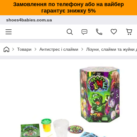
Замовлення по телефону або на вайбер
гарантує знижку 5%
shoes4babies.com.ua
Товари
Антистрес і слайми
Лізуни, слайми та жуйки 