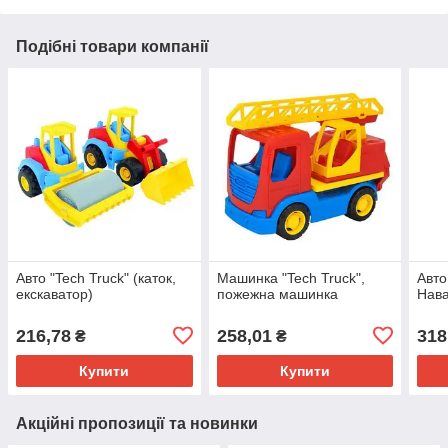
Подібні товари компанії
Авто "Tech Truck" (каток,
Машинка "Tech Truck",
Авто
екскаватор)
пожежна машинка
Нава
216,78
258,01
318
₴
₴
Купити
Купити
Акційні пропозиції та новинки