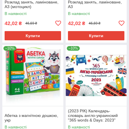
Розклад занять, ламіноване,
Розклад занять, ламіноване,
А3 (мотоцикл)
А3
В наявності
В наявності
42,02
42,02
₴
₴
46,69 ₴
46,69 ₴
Купити
Купити
–10%
–10%
(2023 РІК) Календарь-
Абетка з магнітною дошкою,
словарь англо-украинский
укр
"365 words & Days: 2023"
В наявності
В наявності