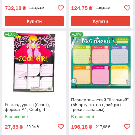
732,18
124,75
₴
₴
813,53 ₴
138,61 ₴
Купити
Купити
–10%
–10%
Планер тижневий "Шкільний"
Розклад уроків (бланк),
(55 аркушів: на цілий рік і
формат А4, Cool girl
трохи з запасом)
В наявності
В наявності
27,85
196,18
₴
₴
30,94 ₴
217,98 ₴