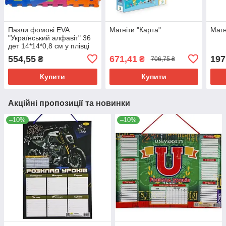
Пазли фомові EVA
Магніти "Карта"
Магн
"Український алфавіт" 36
дет 14*14*0,8 см у плівці
27*5*40 см
554,55
671,41
197
₴
₴
706,75 ₴
Купити
Купити
Акційні пропозиції та новинки
–10%
–10%