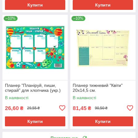
Купити
Купити
–10%
–10%
Планер "Планіруй, пиши,
Планер тижневий "Квіти"
стирай" для хлопчика (укр.)
20х14,5 см.
В наявності
В наявності
26,60
81,45
₴
₴
29,55 ₴
90,50 ₴
Купити
Купити
Показати ще