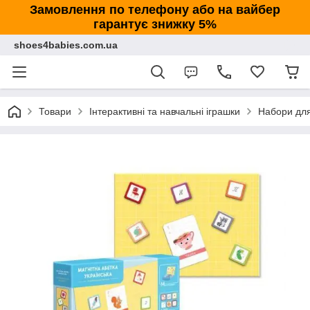
Замовлення по телефону або на вайбер
гарантує знижку 5%
shoes4babies.com.ua
Товари
Інтерактивні та навчальні іграшки
Набори дл