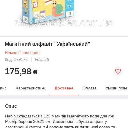
Магнітний алфавіт "Український"
Немає в наявності
Код: 179176
Роздріб
175,98
₴
пис
Характеристики
Доставка
Оплата
Умови пове
Опис
Набір складається з 139 магнітів і магнітного поля для гри.
Розмір берегів 30х21 см. У комплекті є букви алфавіту,
двосторонні картки, які допомагають вивчити нові слова та