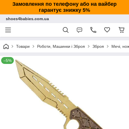
Замовлення по телефону або на вайбер
гарантує знижку 5%
shoes4babies.com.ua
Товари
Роботи, Машинки і Зброя
Зброя
Мечі, нож
–5%