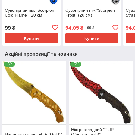
Сувенірний ніж "Scorpion
Сувенірний ніж "Scorpion
Суве
Cold Flame" (20 см)
Frost" (20 см)
Stra
99
94,05
94,
₴
₴
99 ₴
Купити
Купити
Акційні пропозиції та новинки
–5%
–5%
Ніж розкладний "FLIP
Ніж розкладний "FLIP (Gold)"
(Crimson web)"