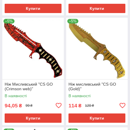
Купити
Купити
–5%
–5%
Ніж Мисливський "CS GO
Ніж мисливський "CS GO
(Crimson web)"
(Gold)"
В наявності
В наявності
94,05
114
₴
₴
99 ₴
120 ₴
Купити
Купити