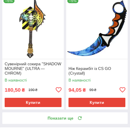
–5%
–5%
Сувенірний сокира "SHADOW
MOURNE" (ULTRA —
Ніж Керамбіт із CS GO
CHROM)
(Crystall)
В наявності
В наявності
180,50
94,05
₴
₴
190 ₴
99 ₴
Купити
Купити
Показати ще