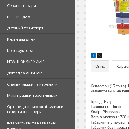
Сезонні товари
РОЗПРОДАЖ
Дитячий транспорт
Книги для дітей
Конструктори
NEW: ШВИДКЕ ХИМІЯ
Опис
Харак
Догляд за дитиною
Спальні мішки та каремати
Ксилофон (15 тонів).
налаштованих на певні
М'які іграшки, герої і ляльки
Бренд: Руді
Ортопедичні масажні килимки
Паковання: Пакет
і спортивні товари
Колір: Різнобарв
Вага в упаковці: 720 г
Габарити в упаковці: 
Інтерактивні та навчальні
Габарити без пакованн
іграшки