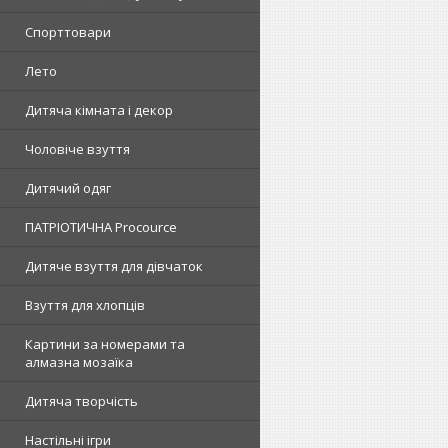
Спорттовари
Лето
Дитяча кімната і декор
Чоловіче взуття
Дитячий одяг
ПАТРІОТИЧНА Procource
Дитяче взуття для дівчаток
Взуття для хлопців
Картини за номерами та
алмазна мозаїка
Дитяча творчість
Настільні ігри