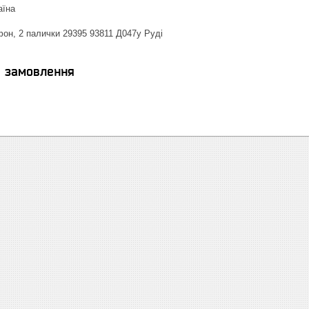
аїна
он, 2 палички 29395 93811 Д047у Руді
я замовлення