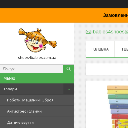
Замовленн
babies4shoes
ГОЛОВНА
ТО
shoes4babies.com.ua
Товари
Роботи, Машинки і Зброя
Антистрес і слайми
Дитяче взуття