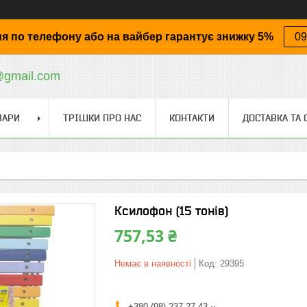
я по телефону або на вайбер гарантує знижку 5%
09
@gmail.com
ВАРИ
ТРІШКИ ПРО НАС
КОНТАКТИ
ДОСТАВКА ТА 
Ксилофон (15 тонів)
757,53 ₴
Немає в наявності
Код:
29395
+380 (98) 237-27-43