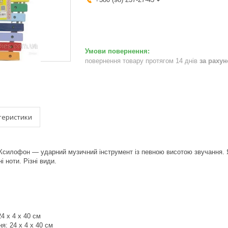
повернення товару протягом 14 днів
за раху
теристики
 Ксилофон — ударний музичний інструмент із певною висотою звучання. Я
 ноти. Різні види.
24 x 4 x 40 см
я: 24 x 4 x 40 см