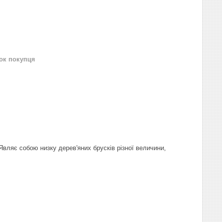
нок покупця
вляє собою низку дерев'яних брусків різної величини,