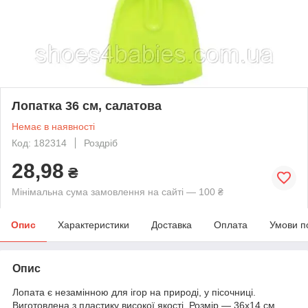
Лопатка 36 см, салатова
Немає в наявності
Код: 182314
Роздріб
28,98
₴
Мінімальна сума замовлення на сайті — 100 ₴
Опис
Характеристики
Доставка
Оплата
Умови п
Опис
Лопата є незамінною для ігор на природі, у пісочниці.
Виготовлена з пластику високої якості. Розмір — 36х14 см.