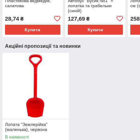
Пластикова ведмедик,
Автобус "Бусик No1" +
Лопа
салатова
лопатка та грабельки
см (
(синій)
28,74
127,69
258
₴
₴
Купити
Купити
Акційні пропозиції та новинки
Лопата "Землерійка"
(маленька), червона
В наявності