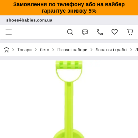
Замовлення по телефону або на вайбер
гарантує знижку 5%
shoes4babies.com.ua
Товари
Лето
Пісочні набори
Лопатки і граблі
Л