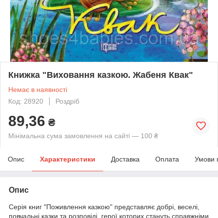
Книжка "Виховання казкою. Жабеня Квак"
Немає в наявності
Код: 28920
Роздріб
89,36
₴
Мінімальна сума замовлення на сайті — 100 ₴
Опис
Характеристики
Доставка
Оплата
Умови 
Опис
Серія книг "Поживлення казкою" представляє добрі, веселі,
повчальні казки та розповіді, герої которих стануть справжніми