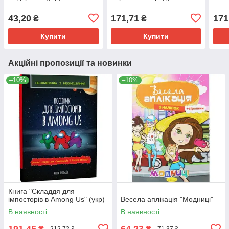
43,20
171,71
171
₴
₴
Купити
Купити
Акційні пропозиції та новинки
–10%
–10%
Книга "Складдя для
імпосторів в Among Us" (укр)
Весела аплікація "Модниці"
В наявності
В наявності
191,45
64,23