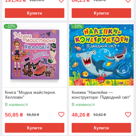
₴
₴
212,72 ₴
71,37 ₴
Купити
Купити
–10%
–10%
Книга "Модна майстерня.
Книжка "Наклейки —
Хелловін"
конструктори: Підводний світ"
В наявності
В наявності
50,85
48,26
₴
₴
56,50 ₴
53,62 ₴
Купити
Купити