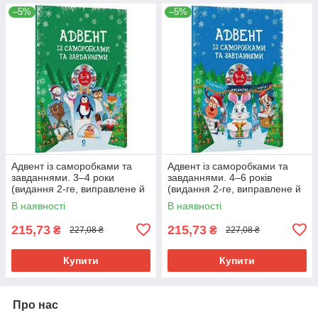
–5%
–5%
Адвент із саморобками та
Адвент із саморобками та
завданнями. 3–4 роки
завданнями. 4–6 років
(видання 2-ге, виправлене й
(видання 2-ге, виправлене й
перероблене)
перероблене)
В наявності
В наявності
215,73
215,73
₴
₴
227,08 ₴
227,08 ₴
Купити
Купити
Про нас