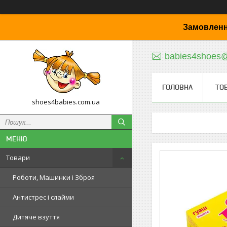
Замовленн
babies4shoes
ГОЛОВНА
ТО
shoes4babies.com.ua
Товари
Роботи, Машинки і Зброя
Антистрес і слайми
Дитяче взуття