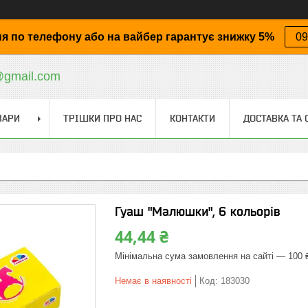
я по телефону або на вайбер гарантує знижку 5%
09
@gmail.com
ВАРИ
ТРІШКИ ПРО НАС
КОНТАКТИ
ДОСТАВКА ТА 
Гуаш "Малюшки", 6 кольорів
44,44 ₴
Мінімальна сума замовлення на сайті — 100 
Немає в наявності
Код:
183030