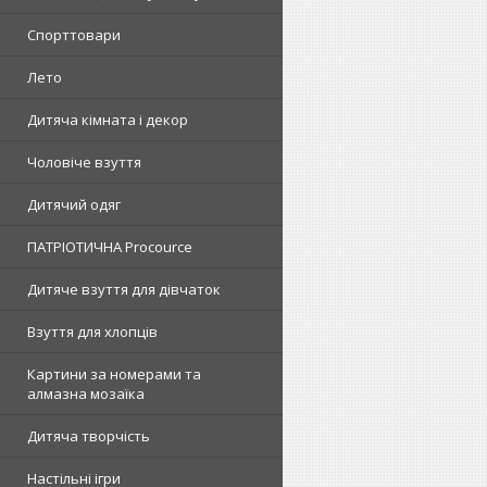
Спорттовари
Лето
Дитяча кімната і декор
Чоловіче взуття
Дитячий одяг
ПАТРІОТИЧНА Procource
Дитяче взуття для дівчаток
Взуття для хлопців
Картини за номерами та
алмазна мозаїка
Дитяча творчість
Настільні ігри