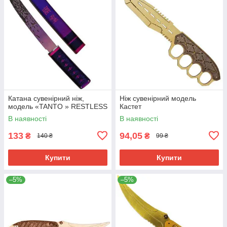
Катана сувенірний ніж,
Ніж сувенірний модель
модель «TANTO » RESTLESS
Кастет
В наявності
В наявності
133
94,05
₴
₴
140 ₴
99 ₴
Купити
Купити
–5%
–5%