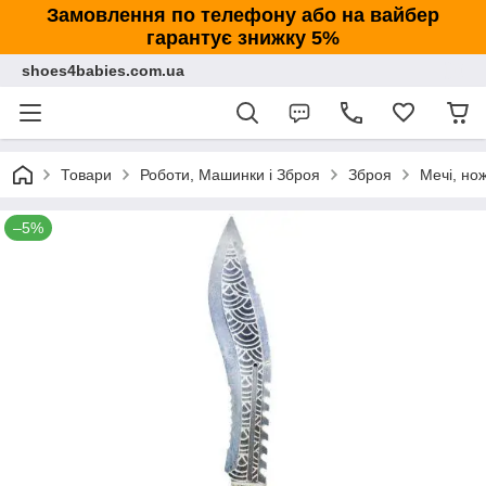
Замовлення по телефону або на вайбер
гарантує знижку 5%
shoes4babies.com.ua
Товари
Роботи, Машинки і Зброя
Зброя
Мечі, нож
–5%