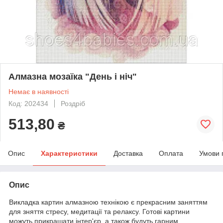
Алмазна мозаїка "День і ніч"
Немає в наявності
Код: 202434
Роздріб
513,80
₴
Опис
Характеристики
Доставка
Оплата
Умови 
Опис
Викладка картин алмазною технікою є прекрасним заняттям
для зняття стресу, медитації та релаксу. Готові картини
можуть прикрашати інтер'єр, а також будуть гарним