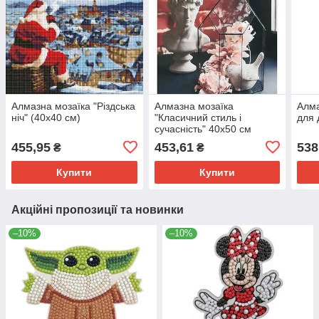
Алмазна мозаїка "Різдська
Алмазна мозаїка
Алма
ніч" (40х40 см)
"Класичний стиль і
для 
сучасність" 40х50 см
455,95
453,61
538
₴
₴
Купити
Купити
Акційні пропозиції та новинки
–10%
–10%