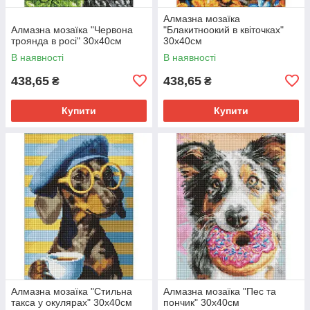
Алмазна мозаїка
Алмазна мозаїка "Червона
"Блакитноокий в квіточках"
троянда в росі" 30х40см
30х40см
В наявності
В наявності
438,65
438,65
₴
₴
Купити
Купити
Алмазна мозаїка "Стильна
Алмазна мозаїка "Пес та
такса у окулярах" 30х40см
пончик" 30х40см