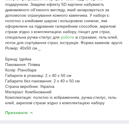
подарунком. Завдяки ефекту 5D картини набувають
дивовижного об'ємного вигляду, який зачаровується за
допомогою огранування кожного камінчика. У наборі є:
полотно з клейовим шаром і кольоровою схемою, яке
оформлене на підрамник галерейним способом, акрилові
стрази згідно з комплектацією набору, пінцет для страз,
спеціальна ручка-стилус для
роботи
зі стразами, гель-клей,
лоток для сортування страз, інструкція. Форма каменів: круглі.
Розмір: 40х50 см._
Бренд: Ідейка
Паковання: Плівка
Колір: Різнобарв
Габарити в упаковці: 2 x 40 x 50 см
Габарити без паковання: 2 x 40 x 50 см
Страна виробник: Україна
Матеріал: Комбінований
Комплектація: полотно із зображенням, ручка-стилус, гель-
клей, акрилові стрази згідно з комплектацією набору
Приховати