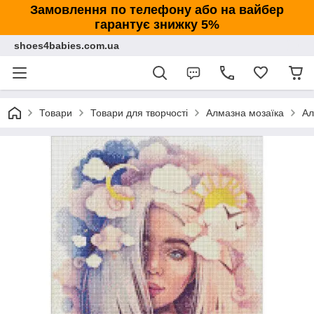
Замовлення по телефону або на вайбер
гарантує знижку 5%
shoes4babies.com.ua
Товари
Товари для творчості
Алмазна мозаїка
Ал