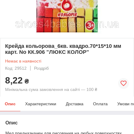
Крейда кольорова_6кв. квадро.70*15*10 мм
карт. No КК.906 "ЛЮКС КОЛОР"
Немає в наявності
Код: 29512
Роздріб
8,22
₴
Мінімальна сума замовлення на сайті — 100 ₴
Опис
Характеристики
Доставка
Оплата
Умови п
Опис
Мел предназначен для рисования на любых поверхностях,