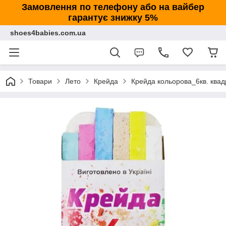
Замовлення по телефону або на вайбер
гарантує знижку 5%
shoes4babies.com.ua
Товари
Лето
Крейда
Крейда кольорова_6кв. ква