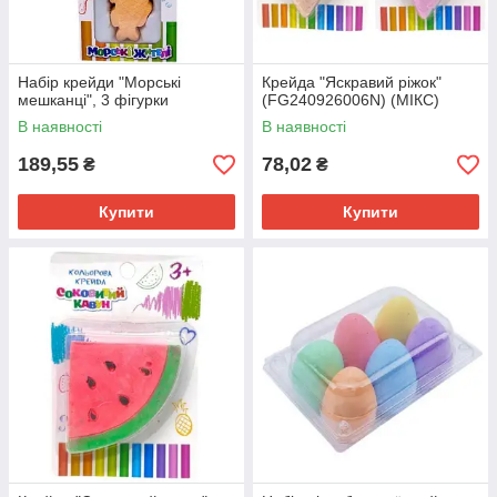
Набір крейди "Морські
Крейда "Яскравий ріжок"
мешканці", 3 фігурки
(FG240926006N) (МІКС)
В наявності
В наявності
189,55
78,02
₴
₴
Купити
Купити