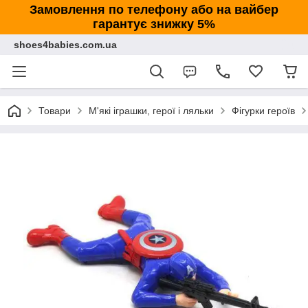
Замовлення по телефону або на вайбер
гарантує знижку 5%
shoes4babies.com.ua
Товари
М'які іграшки, герої і ляльки
Фігурки героїв