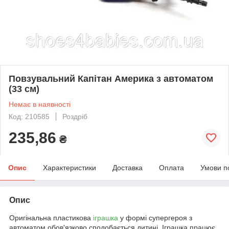
Повзувальний Капітан Америка з автоматом
(33 см)
Немає в наявності
Код: 210585
Роздріб
235,86
₴
Опис
Характеристики
Доставка
Оплата
Умови п
Опис
Оригінальна пластикова
іграшка
у формі супергероя з
автоматом обов'язково сподобається дитині. Іграшка працює