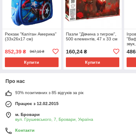
Рюкзак "Капітан Америка"
Пазли "Дівчина з тигром",
Ігро
(33х26х17 см)
500 елементів, 47 х 33 см
"Ваф
звук
змін
852,39
160,24
486
₴
₴
947,10 ₴
(кор
Купити
Купити
Про нас
93% позитивних з 85 відгуків за рік
Працює з 12.02.2015
м. Бровари
вул. Грушевського, 7, Бровари, Україна
Контакти