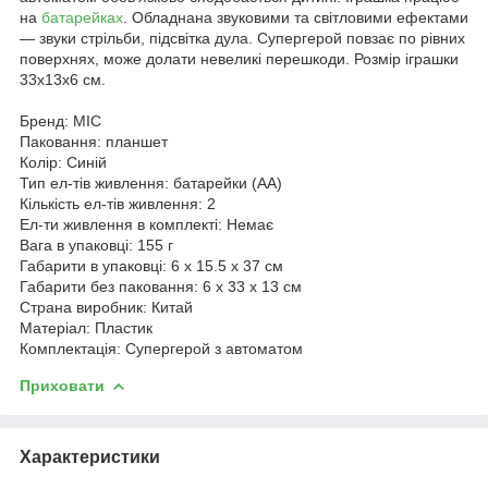
на
батарейках
. Обладнана звуковими та світловими ефектами
— звуки стрільби, підсвітка дула. Супергерой повзає по рівних
поверхнях, може долати невеликі перешкоди. Розмір іграшки
33х13х6 см.
Бренд: MIC
Паковання: планшет
Колір: Синій
Тип ел-тів живлення: батарейки (АА)
Кількість ел-тів живлення: 2
Ел-ти живлення в комплекті: Немає
Вага в упаковці: 155 г
Габарити в упаковці: 6 x 15.5 x 37 см
Габарити без паковання: 6 x 33 x 13 см
Страна виробник: Китай
Матеріал: Пластик
Комплектація: Супергерой з автоматом
Приховати
Характеристики