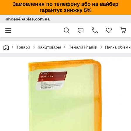
Замовлення по телефону або на вайбер
гарантує знижку 5%
shoes4babies.com.ua
Товари
Канцтовары
Пенали і папки
Папка обʼємн