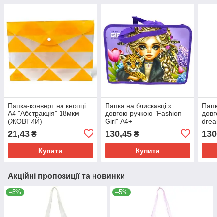
Папка-конверт на кнопці
Папка на блискавці з
Папк
А4 "Абстракція" 18мкм
довгою ручкою "Fashion
довг
(ЖОВТИЙ)
Girl" А4+
drea
21,43
130,45
130
₴
₴
Купити
Купити
Акційні пропозиції та новинки
–5%
–5%