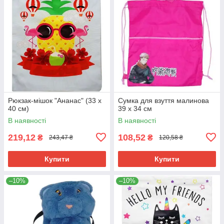
Рюкзак-мішок "Ананас" (33 х
Сумка для взуття малинова
40 см)
39 х 34 см
В наявності
В наявності
219,12
108,52
₴
₴
243,47 ₴
120,58 ₴
Купити
Купити
–10%
–10%