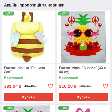
Акційні пропозиції та новинки
–10%
–10%
Рюкзак-іграшка "Ранчоха
Рюкзак-мішок "Ананас" (33 х
Лакі"
40 см)
В наявності
В наявності
391,04
210,20
₴
₴
434,49 ₴
233,56 ₴
Купити
Купити
–10%
–10%