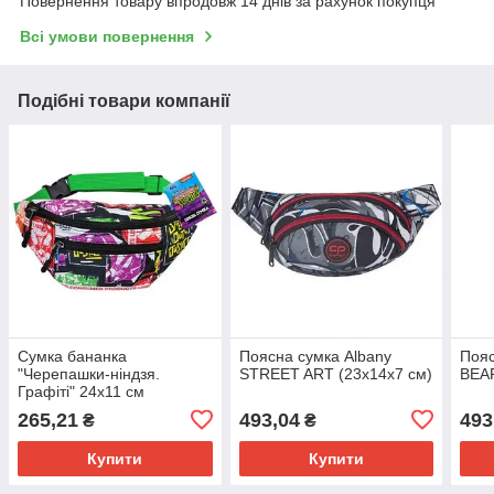
Повернення товару впродовж 14 днів за рахунок покупця
Всі умови повернення
Подібні товари компанії
Сумка бананка
Поясна сумка Albany
Пояс
"Черепашки-ніндзя.
STREET ART (23х14х7 см)
BEAR
Графіті" 24х11 см
265,21
493,04
493
₴
₴
Купити
Купити