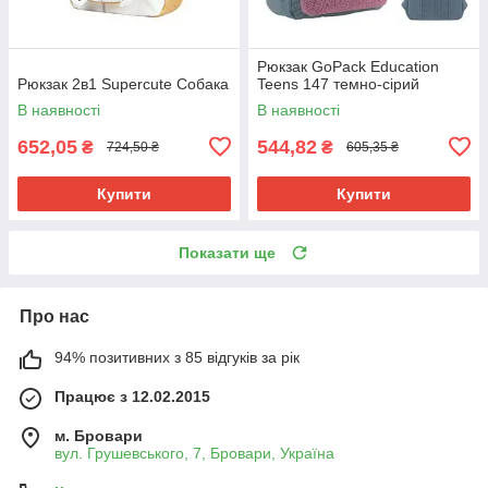
Рюкзак GoPack Education
Рюкзак 2в1 Supercute Собака
Teens 147 темно-сірий
В наявності
В наявності
652,05
544,82
₴
₴
724,50 ₴
605,35 ₴
Купити
Купити
Показати ще
Про нас
94% позитивних з 85 відгуків за рік
Працює з 12.02.2015
м. Бровари
вул. Грушевського, 7, Бровари, Україна