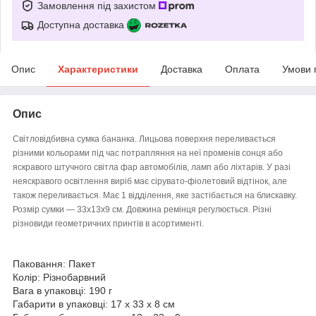
Замовлення під захистом
Доступна доставка
Опис
Характеристики
Доставка
Оплата
Умови 
Опис
Світловідбивна сумка бананка. Лицьова поверхня переливається
різними кольорами під час потрапляння на неї променів сонця або
яскравого штучного світла фар автомобілів, ламп або ліхтарів. У разі
неяскравого освітлення виріб має сірувато-фіолетовий відтінок, але
також переливається. Має 1 відділення, яке застібається на блискавку.
Розмір сумки — 33х13х9 см. Довжина ремінця регулюється.
Різні
різновиди геометричних принтів в асортименті.
Паковання: Пакет
Колір: Різнобарвний
Вага в упаковці: 190 г
Габарити в упаковці: 17 x 33 x 8 см