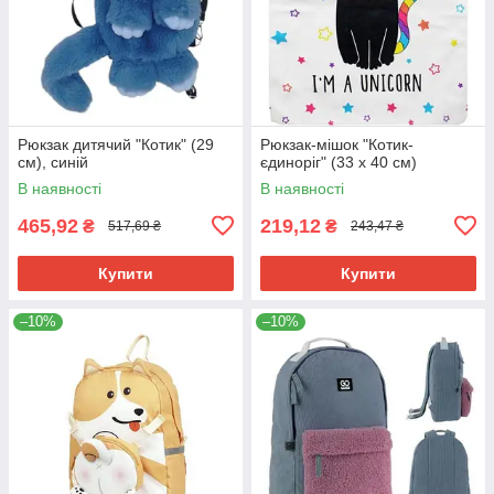
Рюкзак дитячий "Котик" (29
Рюкзак-мішок "Котик-
см), синій
єдиноріг" (33 х 40 см)
В наявності
В наявності
465,92
219,12
₴
₴
517,69 ₴
243,47 ₴
Купити
Купити
–10%
–10%