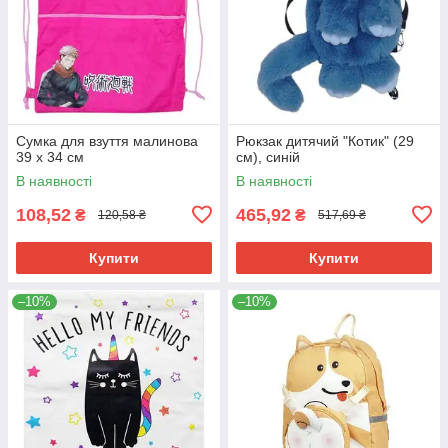
Сумка для взуття малинова
Рюкзак дитячий "Котик" (29
39 х 34 см
см), синій
В наявності
В наявності
108,52
465,92
₴
₴
120,58 ₴
517,69 ₴
Купити
Купити
–10%
–10%