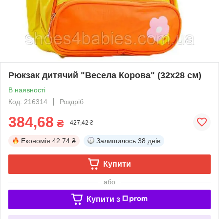
Рюкзак дитячий "Весела Корова" (32х28 см)
В наявності
Код: 216314
Роздріб
384,68
₴
427,42 ₴
Економія
42.74 ₴
Залишилось
38 днів
Купити
або
Купити з