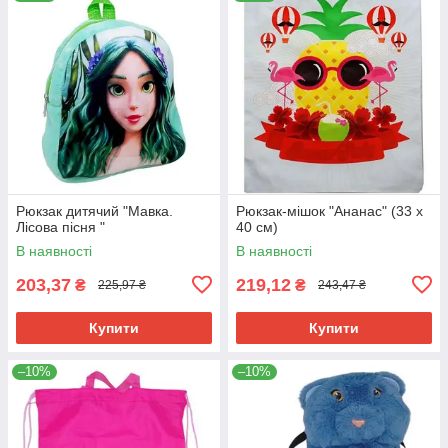
Рюкзак дитячий "Мавка.
Рюкзак-мішок "Ананас" (33 х
Лісова пісня "
40 см)
В наявності
В наявності
203,37
219,12
₴
₴
225,97 ₴
243,47 ₴
Купити
Купити
–10%
–10%