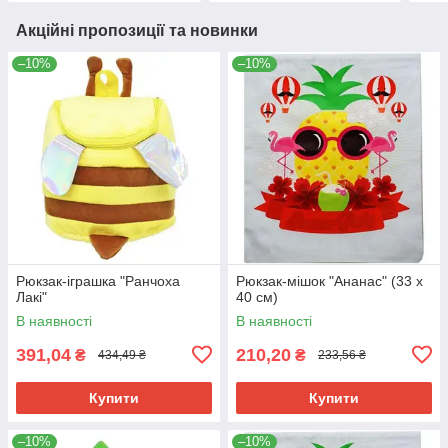
Акційні пропозиції та новинки
–10%
–10%
Рюкзак-іграшка "Ранчоха
Рюкзак-мішок "Ананас" (33 х
Лакі"
40 см)
В наявності
В наявності
391,04
210,20
₴
₴
434,49 ₴
233,56 ₴
Купити
Купити
–10%
–10%