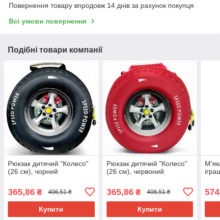
Повернення товару впродовж 14 днів за рахунок покупця
Всі умови повернення
Подібні товари компанії
Рюкзак дитячий "Колесо"
Рюкзак дитячий "Колесо"
М'як
(26 см), чорний
(26 см), червоний
ігра
365,86
365,86
574
₴
₴
406,51 ₴
406,51 ₴
Купити
Купити