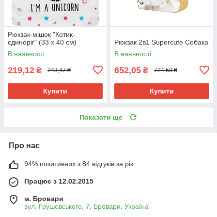
Рюкзак-мішок "Котик-
єдиноріг" (33 х 40 см)
Рюкзак 2в1 Supercute Собака
В наявності
В наявності
219,12
652,05
₴
₴
243,47 ₴
724,50 ₴
Купити
Купити
Показати ще
Про нас
94% позитивних з 84 відгуків за рік
Працює з 12.02.2015
м. Бровари
вул. Грушевського, 7, Бровари, Україна