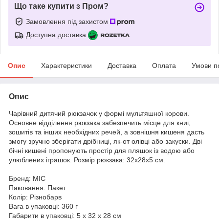
Що таке купити з Пром?
Замовлення під захистом
Доступна доставка
Опис
Характеристики
Доставка
Оплата
Умови п
Опис
Чарівний дитячий рюкзачок у формі мультяшної корови.
Основне відділення рюкзака забезпечить місце для книг,
зошитів та інших необхідних речей, а зовнішня кишеня дасть
змогу зручно зберігати дрібниці, як-от олівці або закуски. Дві
бічні кишені пропонують простір для пляшок із водою або
улюблених іграшок. Розмір рюкзака: 32х28х5 см.
Бренд: MIC
Паковання: Пакет
Колір: Різнобарв
Вага в упаковці: 360 г
Габарити в упаковці: 5 x 32 x 28 см