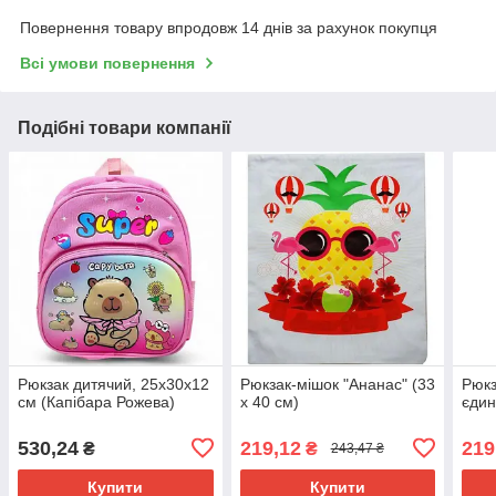
Повернення товару впродовж 14 днів за рахунок покупця
Всі умови повернення
Подібні товари компанії
Рюкзак дитячий, 25х30х12
Рюкзак-мішок "Ананас" (33
Рюкз
см (Капібара Рожева)
х 40 см)
єдин
530,24
219,12
219
₴
₴
243,47 ₴
Купити
Купити