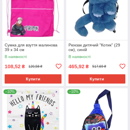
Сумка для взуття малинова
Рюкзак дитячий "Котик" (29
39 х 34 см
см), синій
В наявності
В наявності
108,52
465,92
₴
₴
120,58 ₴
517,69 ₴
Купити
Купити
–10%
–10%