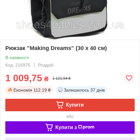
Рюкзак "Making Dreams" (30 х 40 см)
В наявності
Код: 216975
Роздріб
1 009,75
₴
1 121,94 ₴
Економія
112.19 ₴
Залишилось
37 днів
Купити
або
Купити з