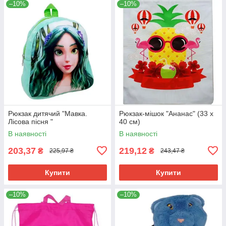
–10%
–10%
Рюкзак дитячий "Мавка.
Рюкзак-мішок "Ананас" (33 х
Лісова пісня "
40 см)
В наявності
В наявності
203,37
219,12
₴
₴
225,97 ₴
243,47 ₴
Купити
Купити
–10%
–10%