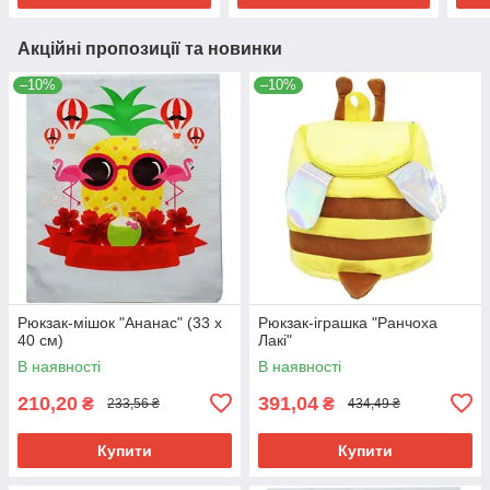
Акційні пропозиції та новинки
–10%
–10%
Рюкзак-мішок "Ананас" (33 х
Рюкзак-іграшка "Ранчоха
40 см)
Лакі"
В наявності
В наявності
210,20
391,04
₴
₴
233,56 ₴
434,49 ₴
Купити
Купити