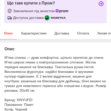
Що таке купити з Пром?
Замовлення під захистом
Доступна доставка
Опис
Характеристики
Доставка
Оплата
Умови п
Опис
М'яка спинка — дуже комфортна, щільно прилягає до спини.
М'які широкі лямки з повітропроникною сіточкою. Містка
передня кишеня на блискавці. Текстильна ручка-петля.
Високоякісна фурнітура: надійні блискавки зі зручними
пуллер-підвісками. Є 2 великі відділення; кишеня для
ноутбука; кишенька на блискавці для дрібниць; бічні кишені на
гумках для невеликого термоса або пляшечки з водою. Розмір
рюкзака: 30х40 см.
Бренд: XINYUFEI
Паковання: Пакет
Колір: Чорний