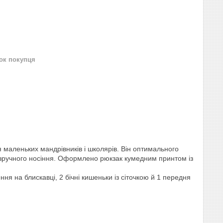
нок покупця
 маленьких мандрівників і школярів. Він оптимального
я зручного носіння. Оформлено рюкзак кумедним принтом із
лення на блискавці, 2 бічні кишеньки із сіточкою й 1 передня