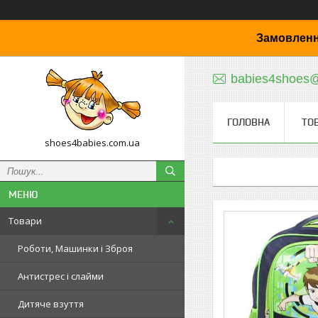
Замовленн
babies4shoes
ГОЛОВНА
ТО
shoes4babies.com.ua
Товари
Роботи, Машинки і Зброя
Антистрес і слайми
Дитяче взуття