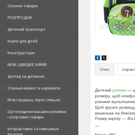
Сезонні товари
РОЗПРОДАЖ
Дитячий транспорт
Книги для дітей
Конструктори
NEW: ШВИДКЕ ХИМІЯ
Опис
Харак
Догляд за дитиною
Спальні мішки та каремати
Дитячий
рюкзак
— це
розміру, щоб комфо
М'які іграшки, герої і ляльки
різними мультяшни
Щоб зручно розміщув
Ортопедичні масажні килимки
кишенька на блискав
і спортивні товари
Розмір виробу — 45х
__
Інтерактивні та навчальні
іграшки
Бренд: MIC