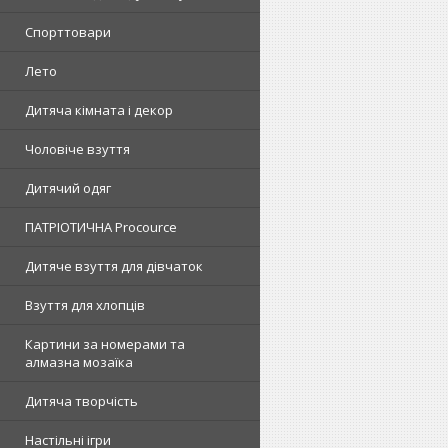
Спорттовари
Лето
Дитяча кімната і декор
Чоловіче взуття
Дитячий одяг
ПАТРІОТИЧНА Procource
Дитяче взуття для дівчаток
Взуття для хлопців
Картини за номерами та
алмазна мозаїка
Дитяча творчість
Настільні ігри