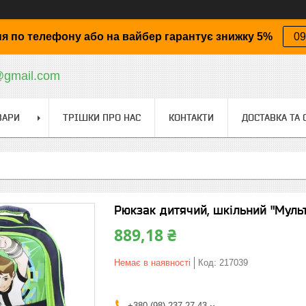
я по телефону або на вайбер гарантує знижку 5%
09
@gmail.com
ВАРИ
ТРІШКИ ПРО НАС
КОНТАКТИ
ДОСТАВКА ТА 
Рюкзак дитячий, шкільний "Мульт
889,18 ₴
Немає в наявності
Код:
217039
+380 (98) 237-27-43