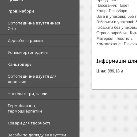
Паковання: Пакет
Ігрові набори
Колір: Різнобарв
Вага в упаковці: 555 г
Габарити в упаковці: 
Ортопедичне взуття 4Rest
Габарити без упаковки
Orto
Страна виробник: Кит
Матеріал: Текстиль
Дерев'яні іграшки
Комплектація: Рюкза
Устілки ортопедичні
Інформація дл
Канцтовары
Ціна:
889,18 ₴
Ортопедичне взуття для
дорослих
Настільні ігри, пазли
Термобілизна,
термошкарпетки
Товари для творчості
Засоби по догляду за взуттям