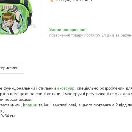
повернення товару протягом 14 днів
за раху
теристики
 функціональний і стильний
аксесуар
, спеціально розроблений для
ртно поміщати на спині дитини, і має зручні регульовані лямки дл
ми персонажами.
ати книги, і
грашки
та інші важливі речі, в цього рюкзачка є 2 відді
ці.
10х34 см.