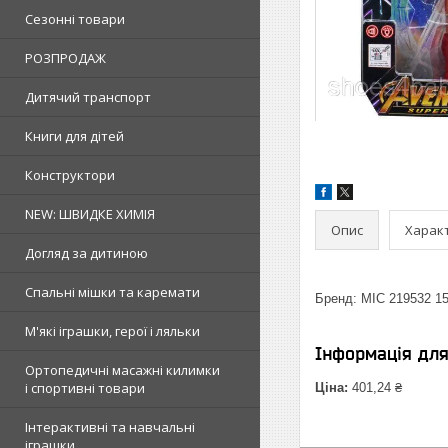
Сезонні товари
РОЗПРОДАЖ
Дитячий транспорт
Книги для дітей
Конструктори
NEW: ШВИДКЕ ХИМІЯ
Опис
Харак
Догляд за дитиною
Спальні мішки та каремати
Бренд: MIC 219532 1
М'які іграшки, герої і ляльки
Інформація дл
Ортопедичні масажні килимки
і спортивні товари
Ціна:
401,24 ₴
Інтерактивні та навчальні
іграшки