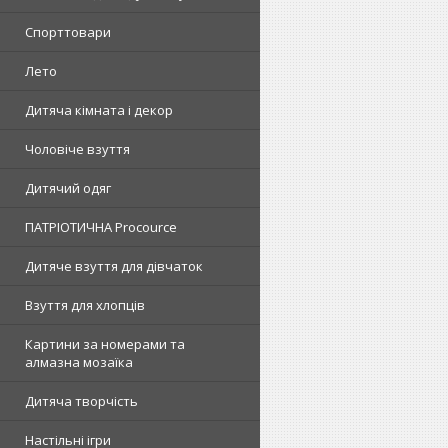
Спорттовари
Лето
Дитяча кімната і декор
Чоловіче взуття
Дитячий одяг
ПАТРІОТИЧНА Procource
Дитяче взуття для дівчаток
Взуття для хлопців
Картини за номерами та
алмазна мозаїка
Дитяча творчість
Настільні ігри