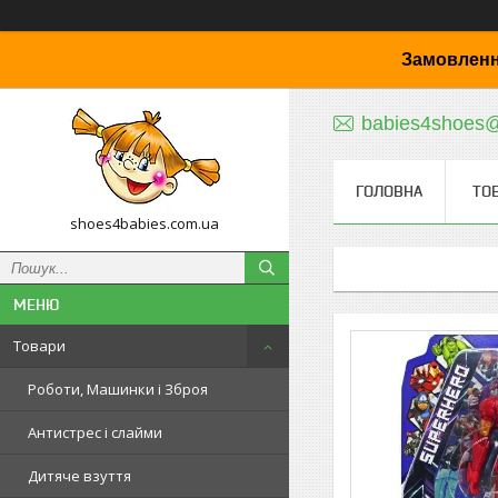
Замовленн
babies4shoes
ГОЛОВНА
ТО
shoes4babies.com.ua
Товари
Роботи, Машинки і Зброя
Антистрес і слайми
Дитяче взуття