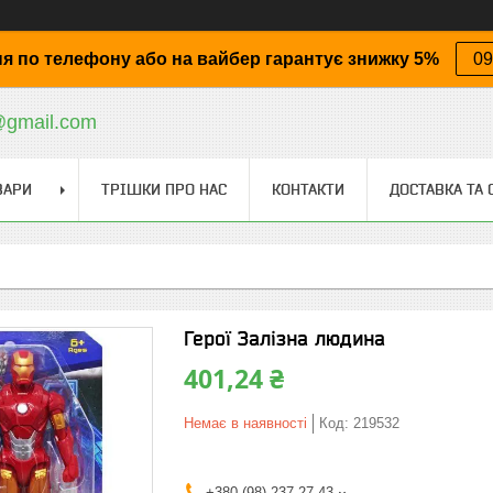
я по телефону або на вайбер гарантує знижку 5%
09
@gmail.com
ВАРИ
ТРІШКИ ПРО НАС
КОНТАКТИ
ДОСТАВКА ТА 
Герої Залізна людина
401,24 ₴
Немає в наявності
Код:
219532
+380 (98) 237-27-43