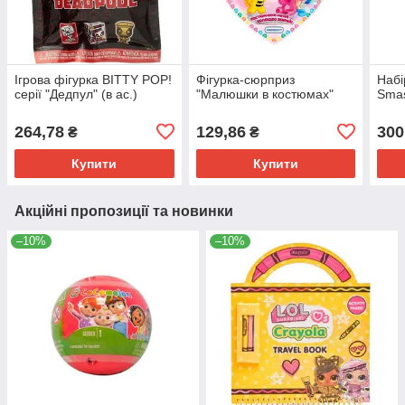
Ігрова фігурка BITTY POP!
Фігурка-сюрприз
Набі
серії "Дедпул" (в ас.)
"Малюшки в костюмах"
Smas
264,78
129,86
300
₴
₴
Купити
Купити
Акційні пропозиції та новинки
–10%
–10%