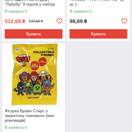
"Лабубу" 9 героїв у наборі
ас.)
(коробка 23*4,6*28 см)
В наявності
В наявності
512,68
98,69
₴
₴
539,66 ₴
Купити
Купити
Фігурка Бравл Старс у
закритому пакованні (мікс
різновидів)
В наявності