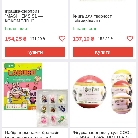
Іграшка-сюрприз
"MASH_EMS S1 —
Книга для творчості
КОКОМЕЛОН"
"Мандрівниця"
В наявності
В наявності
154,25
137,10
₴
₴
171,39 ₴
152,33 ₴
Купити
Купити
–5%
Набір персонажів-брелоків
Фігурка-сюрприз у кулі COOL
(міні-адвент календар)
THINGS – ГАРРІ НОТТЕР (в