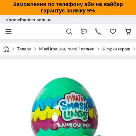
Замовлення по телефону або на вайбер
гарантує знижку 5%
shoes4babies.com.ua
Товари
М'які іграшки, герої і ляльки
Фігурки героїв