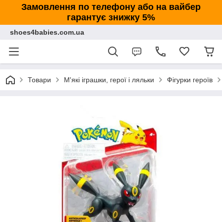
Замовлення по телефону або на вайбер
гарантує знижку 5%
shoes4babies.com.ua
Товари
М'які іграшки, герої і ляльки
Фігурки героїв