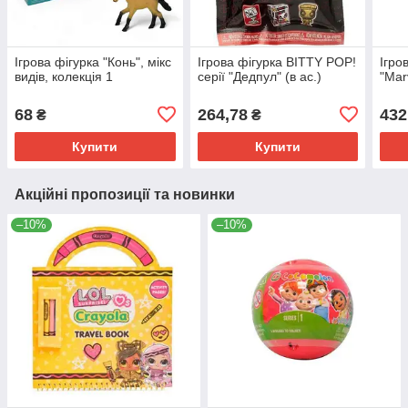
Ігрова фігурка "Конь", мікс
Ігрова фігурка BITTY POP!
Ігро
видів, колекція 1
серії "Дедпул" (в ас.)
"Mar
68
264,78
432
₴
₴
Купити
Купити
Акційні пропозиції та новинки
–10%
–10%