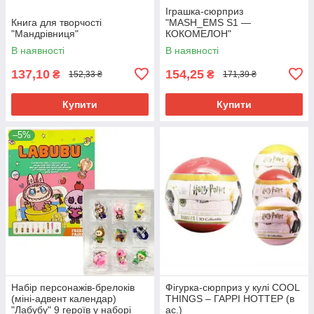
Іграшка-сюрприз
Книга для творчості
"MASH_EMS S1 —
"Мандрівниця"
КОКОМЕЛОН"
В наявності
В наявності
137,10
154,25
₴
₴
152,33 ₴
171,39 ₴
Купити
Купити
–5%
Набір персонажів-брелоків
Фігурка-сюрприз у кулі COOL
(міні-адвент календар)
THINGS – ГАРРІ НОТТЕР (в
"Лабубу" 9 героїв у наборі
ас.)