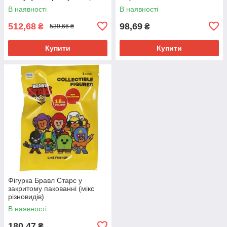
(коробка 23*4,6*28 см)
В наявності
В наявності
512,68
98,69
₴
₴
539,66 ₴
Купити
Купити
Фігурка Бравл Старс у
закритому пакованні (мікс
різновидів)
В наявності
180,47
₴