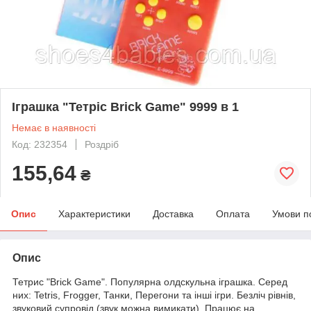
Іграшка "Тетріс Brick Game" 9999 в 1
Немає в наявності
Код: 232354
Роздріб
155,64
₴
Опис
Характеристики
Доставка
Оплата
Умови п
Опис
Тетрис "Brick Game". Популярна олдскульна іграшка. Серед
них: Tetris, Frogger, Танки, Перегони та інші ігри. Безліч рівнів,
звуковий супровід (звук можна вимикати). Працює на