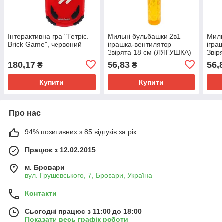
Інтерактивна гра "Тетріс.
Мильні бульбашки 2в1
Миль
Brick Game", червоний
іграшка-вентилятор
ігра
Звірята 18 см (ЛЯГУШКА)
Звір
180,17
56,83
56,
₴
₴
Купити
Купити
Про нас
94% позитивних з 85 відгуків за рік
Працює з 12.02.2015
м. Бровари
вул. Грушевського, 7, Бровари, Україна
Контакти
Сьогодні працює з 11:00 до 18:00
Показати весь графік роботи