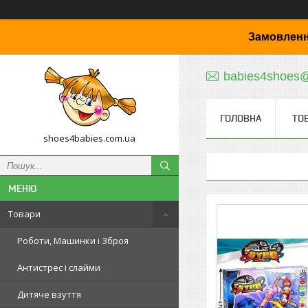
Замовленн
babies4shoes
ГОЛОВНА
ТО
shoes4babies.com.ua
Товари
Роботи, Машинки і Зброя
Антистрес і слайми
Дитяче взуття