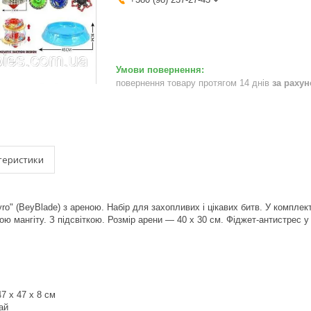
повернення товару протягом 14 днів
за раху
теристики
Gyro" (BeyBlade) з ареною. Набір для захопливих і цікавих битв. У комплек
ою мангіту. З підсвіткою. Розмір арени — 40 х 30 см. Фіджет-антистрес у
47 x 47 x 8 см
ай