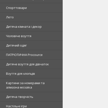
Спорттовари
Лето
Дитяча кімната і декор
Чоловіче взуття
Дитячий одяг
ПАТРІОТИЧНА Procource
Дитяче взуття для дівчаток
Взуття для хлопців
Картини за номерами та
алмазна мозаїка
Дитяча творчість
Настільні ігри