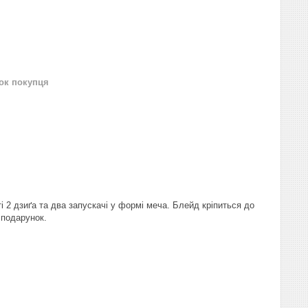
нок покупця
ті 2 дзиґа та два запускачі у формі меча. Блейд кріпиться до
 подарунок.