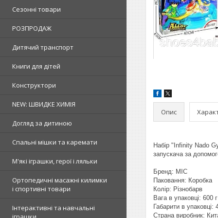
Сезонні товари
РОЗПРОДАЖ
Дитячий транспорт
Книги для дітей
Конструктори
NEW: ШВИДКЕ ХИМІЯ
Опис
Харак
Догляд за дитиною
Спальні мішки та каремати
Набір "Infinity Nado 
запускача за допомог
М'які іграшки, герої і ляльки
Бренд: MIC
Ортопедичні масажні килимки
Паковання: Коробка
і спортивні товари
Колір: Різнобарв
Вага в упаковці: 600 г
Габарити в упаковці: 
Інтерактивні та навчальні
Страна виробник: Кит
іграшки