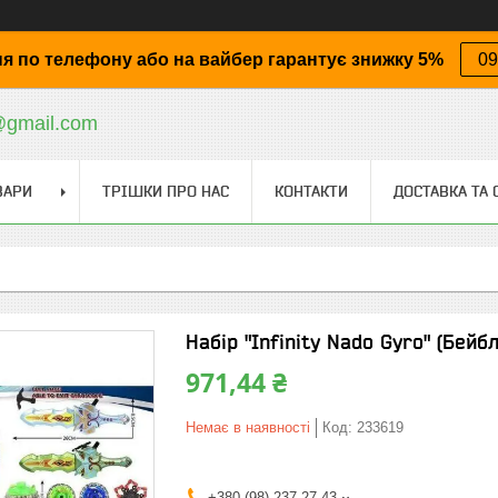
я по телефону або на вайбер гарантує знижку 5%
09
@gmail.com
ВАРИ
ТРІШКИ ПРО НАС
КОНТАКТИ
ДОСТАВКА ТА 
Набір "Infinity Nado Gyro" (Бейб
971,44 ₴
Немає в наявності
Код:
233619
+380 (98) 237-27-43