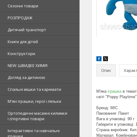
Сезонні товари
РОЗПРОДАЖ
Дитячий транспорт
Книги для дітей
Конструктори
NEW: ШВИДКЕ ХИМІЯ
Опис
Харак
Догляд за дитиною
Спальні мішки та каремати
М'яка
іграшка
в темати
світі "Poppy Playtim
М'які іграшки, герої і ляльки
Бренд: MIC
Ортопедичні масажні килимки
Паковання: Пакет
і спортивні товари
Вага в упаковці: 90 г
Габарити в упаковці: 
Страна виробник: Кит
Інтерактивні та навчальні
Матеріал: Комбінова
іграшки