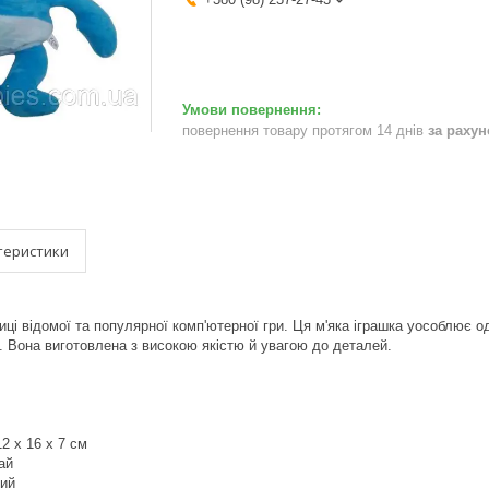
повернення товару протягом 14 днів
за раху
теристики
ці відомої та популярної комп'ютерної гри. Ця м'яка іграшка уособлює о
e". Вона виготовлена з високою якістю й увагою до деталей.
12 x 16 x 7 см
ай
ний