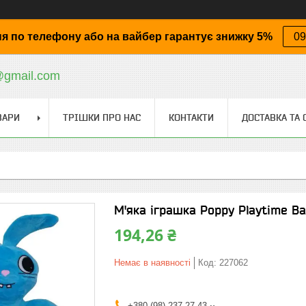
я по телефону або на вайбер гарантує знижку 5%
09
@gmail.com
ВАРИ
ТРІШКИ ПРО НАС
КОНТАКТИ
ДОСТАВКА ТА 
М'яка іграшка Poppy Playtime B
194,26 ₴
Немає в наявності
Код:
227062
+380 (98) 237-27-43