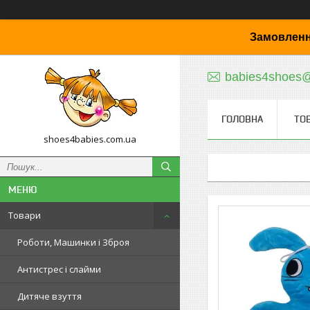
Замовленн
babies4shoes
ГОЛОВНА
ТО
shoes4babies.com.ua
Товари
Роботи, Машинки і Зброя
Антистрес і слайми
Дитяче взуття