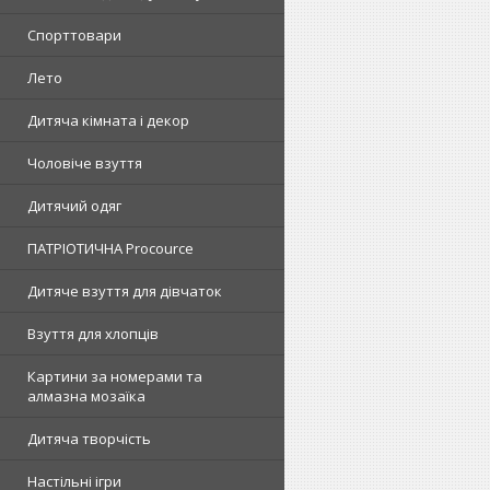
Спорттовари
Лето
Дитяча кімната і декор
Чоловіче взуття
Дитячий одяг
ПАТРІОТИЧНА Procource
Дитяче взуття для дівчаток
Взуття для хлопців
Картини за номерами та
алмазна мозаїка
Дитяча творчість
Настільні ігри