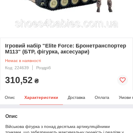
Ігровий набір "Elite Force: Бронетранспортер
M113" (БТР, фігурка, аксесуари)
Немає в наявності
Код: 224639
Роздріб
310,52
₴
Опис
Характеристики
Доставка
Оплата
Умови 
Опис
Військова фігурка з понад десятьма артикуляційними
точками, що забезпечують максимальну гнучкість і реалізм у