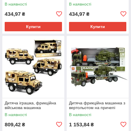
колеса, 3 колоди, у коробці
колеса, 3 колоди, у коробці
В наявності
В наявності
(ЗЕЛЕНИЙ)
(Червоний)
434,97
434,97
₴
₴
Купити
Купити
Дитяча іграшка, фрикційна
Дитяча фрикційна машинка з
військова машинка
вертольотом на причепі
В наявності
В наявності
809,42
1 153,84
₴
₴