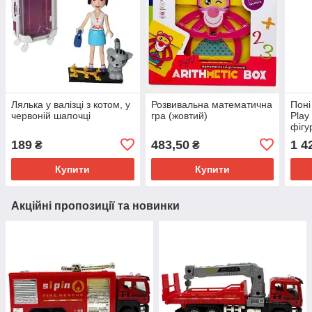
Лялька у валізці з котом, у
Розвивальна математична
Поні
червоній шапочці
гра (жовтий)
Play
фігу
аксе
189
483,50
1 4
₴
₴
Купити
Купити
Акційні пропозиції та новинки