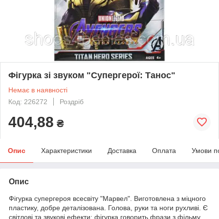
Фігурка зі звуком "Супергерої: Танос"
Немає в наявності
Код: 226272
Роздріб
404,88
₴
Опис
Характеристики
Доставка
Оплата
Умови п
Опис
Фігурка супергероя всесвіту "Марвел". Виготовлена з міцного
пластику, добре деталізована. Голова, руки та ноги рухливі. Є
світлові та звукові ефекти: фігурка говорить фрази з фільму,