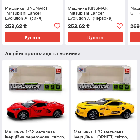
Машинка KINSMART
Машинка KINSMART
Маш
"Mitsubishi Lancer
"Mitsubishi Lancer
GT" 
Evolution X" (синя)
Evolution X" (червона)
253,62
253,62
269
₴
₴
Купити
Купити
Акційні пропозиції та новинки
Машинка 1:32 металева
Машинка 1:32 металева
інерційна перегонова, світло,
інерційна HORNET, світло,