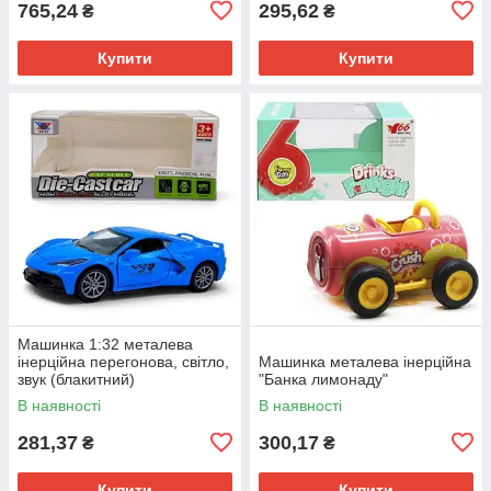
765,24
295,62
₴
₴
Купити
Купити
Машинка 1:32 металева
інерційна перегонова, світло,
Машинка металева інерційна
звук (блакитний)
"Банка лимонаду"
В наявності
В наявності
281,37
300,17
₴
₴
Купити
Купити