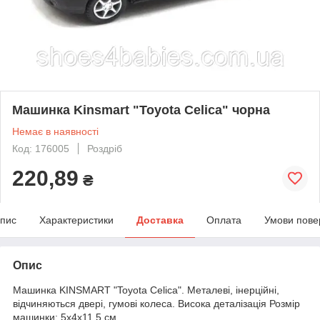
Машинка Kinsmart "Toyota Celica" чорна
Немає в наявності
Код: 176005
Роздріб
220,89
₴
пис
Характеристики
Доставка
Оплата
Умови пове
Опис
Машинка KINSMART "Toyota Celica". Металеві, інерційні,
відчиняються двері, гумові колеса. Висока деталізація Розмір
машинки: 5х4х11.5 см.