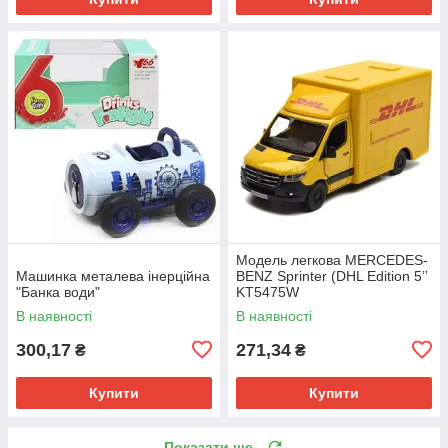
Модель легкова MERCEDES-
Машинка металева інерційна
BENZ Sprinter (DHL Edition 5ʼʼ
"Банка води"
KT5475W
метал.інерц.відкр.дв.кор)
В наявності
В наявності
300,17
271,34
₴
₴
Купити
Купити
Показати ще